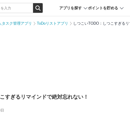
アプリを探す
ポイントを貯める
人タスク管理アプリ
ToDoリストアプリ
しつこいTODO：しつこすぎる
つこすぎるリマインドで絶対忘れない！
3日