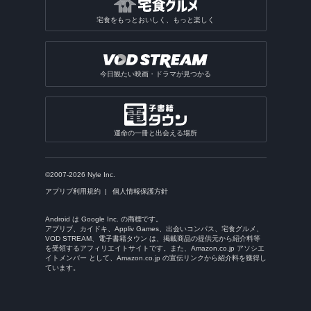
宅食をもっとおいしく、もっと楽しく
今日観たい映画・ドラマが見つかる
運命の一冊と出会える場所
©2007-2026 Nyle Inc.
アプリブ利用規約
個人情報保護方針
Android は Google Inc. の商標です。
アプリブ、カイドキ、Appliv Games、出会いコンパス、宅食グルメ、
VOD STREAM、電子書籍タウン は、掲載商品の提供元から紹介料等
を受領するアフィリエイトサイトです。また、Amazon.co.jp アソシエ
イトメンバー として、Amazon.co.jp の宣伝リンクから紹介料を獲得し
ています。