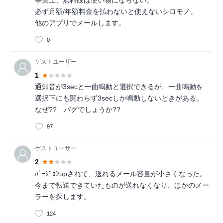
事実上、無料版は使い物にならない。
必ず月額/年額料金を払わないと使えないシロモノ。
他のアプリでメールします。
0
ゲストユーザー
1
通知音が3secと一曲鳴動と選択できるが、一曲鳴動を
選択下にも関わらず3secしか鳴動しないときがある。
なぜ?? バグでしょうか??
97
ゲストユーザー
2
ﾊﾞｰｼﾞｮﾝupされて、送れるメール容量が小さくなった。
今まで転送できていたものが送れなくなり、ほかのメー
ラーを探します。
124