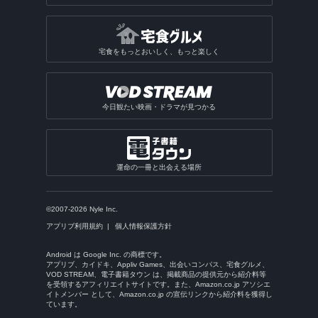
宅食をもっとおいしく、もっと楽しく
今日観たい映画・ドラマが見つかる
運命の一冊と出会える場所
©2007-2026 Nyle Inc.
アプリブ利用規約
個人情報保護方針
Android は Google Inc. の商標です。
アプリブ、カイドキ、Appliv Games、出会いコンパス、宅食グルメ、
VOD STREAM、電子書籍タウン は、掲載商品の提供元から紹介料等
を受領するアフィリエイトサイトです。また、Amazon.co.jp アソシエ
イトメンバー として、Amazon.co.jp の宣伝リンクから紹介料を獲得し
ています。