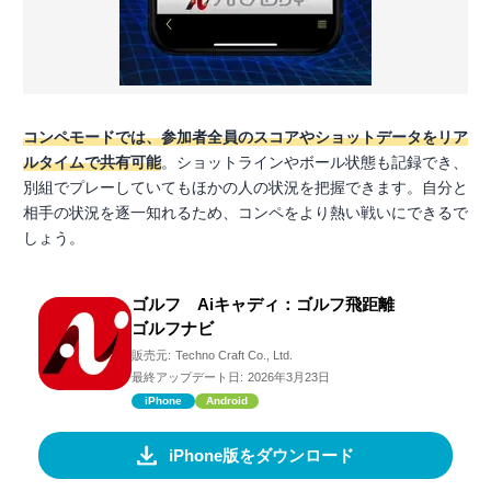
コンペモードでは、参加者全員のスコアやショットデータをリア
ルタイムで共有可能
。ショットラインやボール状態も記録でき、
別組でプレーしていてもほかの人の状況を把握できます。自分と
相手の状況を逐一知れるため、コンペをより熱い戦いにできるで
しょう。
ゴルフ Aiキャディ：ゴルフ飛距離
ゴルフナビ
販売元:
Techno Craft Co., Ltd.
最終アップデート日:
2026年3月23日
iPhone
Android
iPhone版をダウンロード