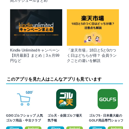
間スケジュールまとめ
Kindle Unlimitedキャンペーン
「楽天市場」18日と5と0のつ
【8月最新】まとめ｜3ヵ月99
く日はどちらが得？ 会員ラン
円など
クごとの違いを解説
このアプリを見た人はこんなアプリも見ています
GDOゴルフショップ 人気
ゴル天 - 全国ゴルフ場天
ゴルフ5 - 日本最大級の
ゴルフ用品・中古クラブ
気予報
GOLF用品専門ショップ
の通販アプリ
iPhone
Android
iPhone
Android
iPhone
Android