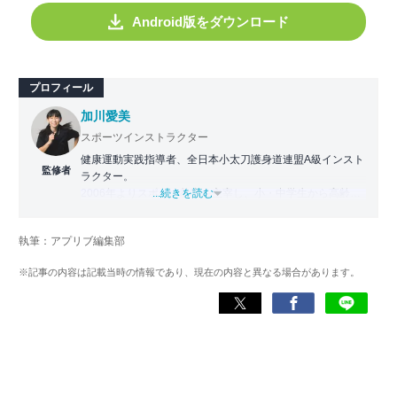
Android版をダウンロード
プロフィール
加川愛美
スポーツインストラクター
健康運動実践指導者、全日本小太刀護身道連盟A級インスト
監修者
ラクター。
2006年よりスポーツ教室を主宰し、小・中学生から高齢者
...続きを読む
まで幅広い世代に運動指導を実施。地域に根ざした活動の
傍ら、スポーツイベントの企画・運営にも携わる。
執筆：アプリブ編集部
近年は、アプリ専門家としてラジオやセミナーにも登壇。
※記事の内容は記載当時の情報であり、現在の内容と異なる場合があります。
日常生活をより豊かにするヘルスケアアプリの活用法を、
メディアや講演を通じて広く発信している。