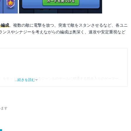
を編成
。複数の敵に電撃を放つ、突進で敵をスタンさせるなど、各ユニ
ランスやシナジーを考えながらの編成は奥深く、速攻や安定重視など
」をモットーに、あらゆるジャンルのゲームに精通する筋金入りのゲーマー。
...続きを読む
り、アプリゲームだけでも1,000本以上。ゲーム開発者を目指した経験もあり、ゲ
尽くして面白さを引き出し、人々に伝えるためゲームライターへと転向。
わるほか、ゲーム公式から名指しで攻略記事依頼を受けるなど、執筆の正確性
ている。現在は、アプリブでゲーム関連のコンテンツを豊富に執筆中。
います