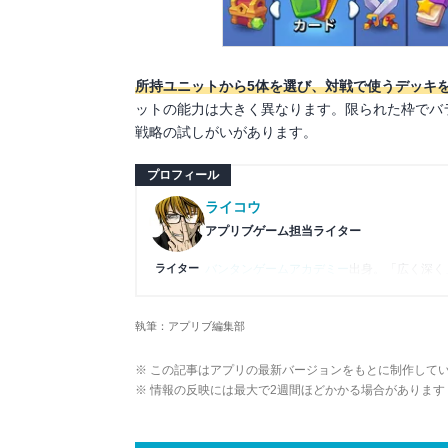
所持ユニットから5体を選び、対戦で使うデッキ
ットの能力は大きく異なります。限られた枠でバ
戦略の試しがいがあります。
プロフィール
ライコウ
アプリブゲーム担当ライター
ライター
バンタンゲームアカデミー
出身。「広く深く
プレイ済みタイトルは2,000本を超えてお
ームの深い理解を持つ。現在はゲームを遊び
執筆：アプリブ編集部
複数のゲームメディアの立ち上げや運営に携
や専門知識の深さは業界内でも高く評価され
※ この記事はアプリの最新バージョンをもとに制作して
※ 情報の反映には最大で2週間ほどかかる場合があります