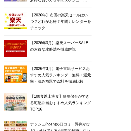
お得な買い方＆年間スケジュー...
【2026年】次回の楽天セールはい
つ？どれがお得？年間カレンダーを
チェック
【2026年3月】楽天スーパーSALE
のお得な攻略法を徹底解説
【2026年3月】電子書籍サービスお
すすめ人気ランキング｜無料・還元
率・読み放題で22社を徹底比較
【100食以上実食】冷凍保存ができ
る宅配弁当おすすめ人気ランキング
TOP16
ナッシュ(nosh)の口コミ・評判がひ
どい それでも私が4年間解約しない