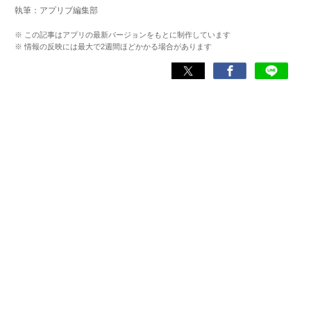
執筆：アプリブ編集部
務めた後、文房具アプリの専門家として監修・ライター業
を行う。使用した文房具アプリは『Evernote』
※ この記事はアプリの最新バージョンをもとに制作しています
『TimeTree』『Measure』など700以上。
※ 情報の反映には最大で2週間ほどかかる場合があります