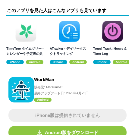
このアプリを見た人はこんなアプリも見ています
TimeTree タイムツリー -
ATracker - デイリータス
Toggl Track: Hours &
カレンダーや予定表の共
クトラッキング
Time Log
有
iPhone
Android
iPhone
Android
iPhone
Android
WorkMan
販売元:
Matsumos3
最終アップデート日:
2025年4月23日
Android
iPhone版は提供されていません
Android版をダウンロード