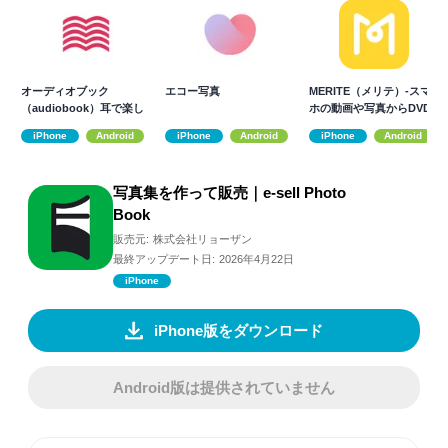
オーディオブック
エコー写真
MERITE（メリテ）-スマ
（audiobook）耳で楽し
ホの動画や写真からDVD
む読書アプリ
を作成
iPhone
Android
iPhone
Android
iPhone
Android
写真集を作って販売｜e-sell Photo
Book
販売元:
株式会社リョーザン
最終アップデート日:
2026年4月22日
iPhone
iPhone版をダウンロード
Android版は提供されていません