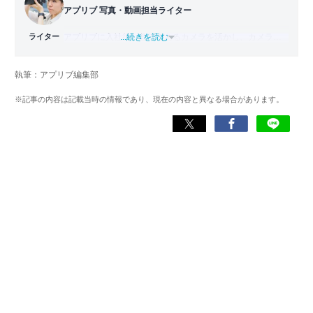
アプリブ 写真・動画担当ライター
ライター
アプリブに入社後、趣味であるカメラを活かし、カメラや
...続きを読む
写真加工アプリを主に担当。本格的な写真加工方法から、
自撮りのコツなど女性向けの記事を得意とする。読めば
執筆：アプリブ編集部
「誰でも本格的にアプリを使いこなせるようになるコンテ
ンツ」を目標に制作している。
※記事の内容は記載当時の情報であり、現在の内容と異なる場合があります。