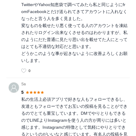
TwitterやYahoo知恵袋で調べてみたら私と同じようにfr
omFacebookとだけ送られてきてアカウントに入れなく
なったと言う人を多く見ました。
変なものを載せたり悪く使ってる人のアカウントを凍結
されたりログイン出来なくさせるのはわかりますが、私
のようにだた普通に見たり思い出を載せてた人にとって
はとても不適切な対応だと思います。
どうかこのような事が起きないように改善よろしくお願
いします。
0
Sa
5
私の生活上必須アプリで好きな人もフォローできるし、
友達ともフォローできてお互いの投稿を見ることができ
るのでとても重宝しています。DMでやりとりもできる
のでLINEよりInstagramを使う人の方が周りには多いと
感じます。Instagramの特徴として気軽にやりとりでき
るというのがいいなと感じています。有名人の投稿を見