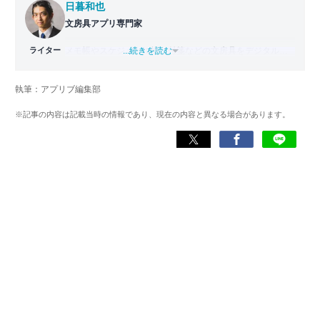
日暮和也
文房具アプリ専門家
ライター
メモ帳やスケジュール帳、付箋などの文房具をデジタル化
...続きを読む
した「文房具アプリ」の専門家。
國學院大學文学部日本文学科卒業。出版社で編集部主任を
執筆：アプリブ編集部
務めた後、文房具アプリの専門家として監修・ライター業
を行う。使用した文房具アプリは『Evernote』
※記事の内容は記載当時の情報であり、現在の内容と異なる場合があります。
『TimeTree』『Measure』など700以上。