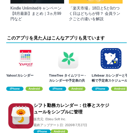
Kindle Unlimitedキャンペーン
「楽天市場」18日と5と0のつ
【8月最新】まとめ｜3ヵ月99
く日はどちらが得？ 会員ラン
円など
クごとの違いを解説
このアプリを見た人はこんなアプリも見ています
Yahoo!カレンダー
TimeTree タイムツリー -
Lifebear カレンダーと手
カレンダーや予定表の共
帳で予定表スケジュール
有
管理
iPhone
Android
iPhone
Android
iPhone
Android
シフト勤務カレンダー：仕事とスケジ
ュールをシンプルに管理
販売元:
Ebisu Soft Inc.
最終アップデート日:
2026年7月27日
iPhone
Android