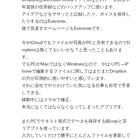
年賀状の住所録などのバックアップに使います。
アイデアなどをササッとと記録したり、ボイスを保存し
たりするのはEvernote。
後で見直すホームページもEvernoteです。
今やiCloudでもファイルや写真がPCと共有できるのでD
ropboxは無くてもいいかな？と思ったこともありま
す。
でもPCがMacではなくWindowsなので、やはりPC↔iP
honeで編集するファイルに関してはまだまだDropbox
の方が圧倒的に使いやすいと感じています。
それに会社でやりかけていた気になる仕事も自宅で手直
しできる。
移動中にはスマホで修正。
本当になくてはならなくなってしまったアプリです。
またPCでテキスト形式でデータを保存する紙copiと言
うアプリを使っています。
入力していくだけで勝手にどんどんファイルを更新して