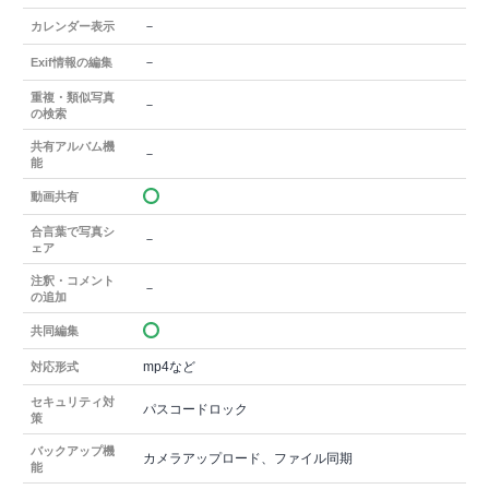
－
カレンダー表示
－
Exif情報の編集
重複・類似写真
－
の検索
共有アルバム機
－
能
動画共有
合言葉で写真シ
－
ェア
注釈・コメント
－
の追加
共同編集
mp4など
対応形式
セキュリティ対
パスコードロック
策
バックアップ機
カメラアップロード、ファイル同期
能