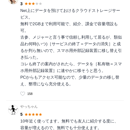
3
Net上にデータを預けておけるクラウドストレージサー
ビス。
無料で2GBまで利用可能で、紹介、課金で容量増設も
可。
古参、メジャーと言う事で信頼し利用して居るが、類似
品わ何時(いつ)［サービスの終了＝データの消失］と成
るか判ら無いので、スマホ用外部記録装置に移し替え引
き払った。
コレも終了の案内がされたら、データを［私有物＝スマ
ホ用外部記録装置］に速やかに移そうと思う。
PCからもアクセス可能なので、少量のデータの移し替
え、整理になら充分使える。
158
やっちゃん
5
10年近く使ってます。無料でも友人に紹介する度に、
容量が増えるので、無料でも十分使えます。