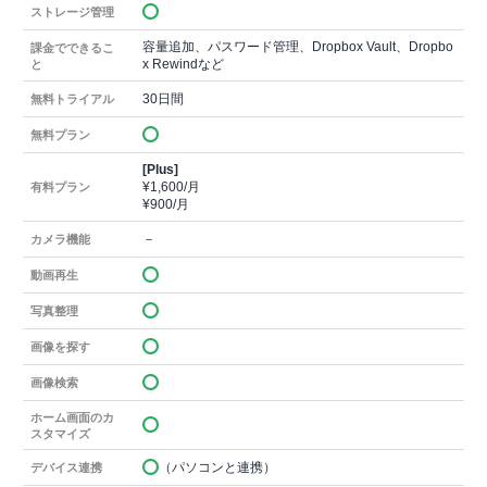
ストレージ管理
容量追加、パスワード管理、Dropbox Vault、Dropbo
課金でできるこ
x Rewindなど
と
30日間
無料トライアル
無料プラン
[Plus]
¥1,600/月
有料プラン
¥900/月
－
カメラ機能
動画再生
写真整理
画像を探す
画像検索
ホーム画面のカ
スタマイズ
（パソコンと連携）
デバイス連携