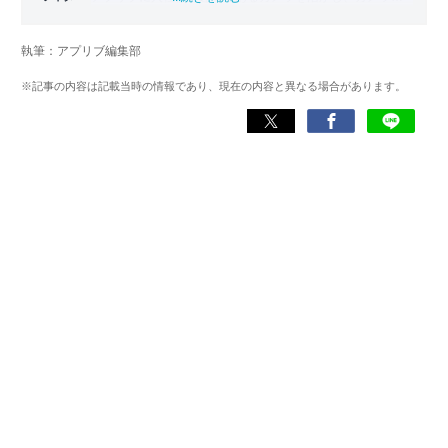
写真加工アプリを主に担当。本格的な写真加工方法から、
自撮りのコツなど女性向けの記事を得意とする。読めば
執筆：アプリブ編集部
「誰でも本格的にアプリを使いこなせるようになるコンテ
ンツ」を目標に制作している。
※記事の内容は記載当時の情報であり、現在の内容と異なる場合があります。