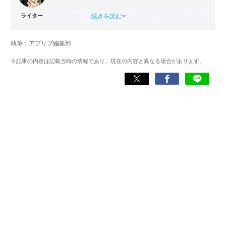
ライター
バンタンゲームアカデミー
...続きを読む
出身。「広く深く」をモットー
に、あらゆるジャンルのゲームに精通する筋金入りのゲー
マー。プレイ済みタイトルは2,000本を超えており、アプリ
執筆：アプリブ編集部
ゲームだけでも1,000本以上。ゲーム開発者を目指した経験
もあり、ゲームの深い理解を持つ。現在はゲームを遊び尽
※記事の内容は記載当時の情報であり、現在の内容と異なる場合があります。
くして面白さを引き出し、人々に伝えるためゲームライタ
ーへと転向。
複数のゲームメディアの立ち上げや運営に携わるほか、ゲ
ーム公式から名指しで攻略記事依頼を受けるなど、執筆の
正確性や専門知識の深さは業界内でも高く評価されてい
る。現在は、アプリブでゲーム関連のコンテンツを豊富に
執筆中。