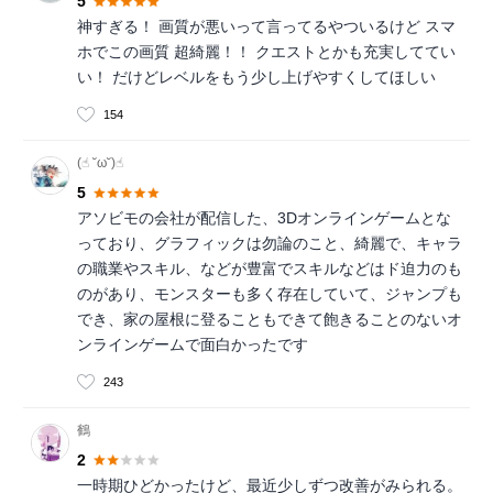
5
神すぎる！ 画質が悪いって言ってるやついるけど スマ
ホでこの画質 超綺麗！！ クエストとかも充実しててい
い！ だけどレベルをもう少し上げやすくしてほしい
154
(☝︎ ˘ω˘)☝︎
5
アソビモの会社が配信した、3Dオンラインゲームとな
っており、グラフィックは勿論のこと、綺麗で、キャラ
の職業やスキル、などが豊富でスキルなどはド迫力のも
のがあり、モンスターも多く存在していて、ジャンプも
でき、家の屋根に登ることもできて飽きることのないオ
ンラインゲームで面白かったです
243
鶴
2
一時期ひどかったけど、最近少しずつ改善がみられる。