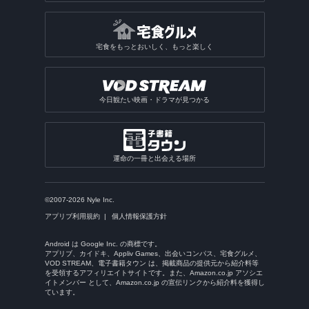
宅食をもっとおいしく、もっと楽しく
今日観たい映画・ドラマが見つかる
運命の一冊と出会える場所
©2007-2026 Nyle Inc.
アプリブ利用規約
個人情報保護方針
Android は Google Inc. の商標です。
アプリブ、カイドキ、Appliv Games、出会いコンパス、宅食グルメ、
VOD STREAM、電子書籍タウン は、掲載商品の提供元から紹介料等
を受領するアフィリエイトサイトです。また、Amazon.co.jp アソシエ
イトメンバー として、Amazon.co.jp の宣伝リンクから紹介料を獲得し
ています。