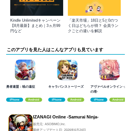
Kindle Unlimitedキャンペーン
「楽天市場」18日と5と0のつ
【8月最新】まとめ｜3ヵ月99
く日はどちらが得？ 会員ラン
円など
クごとの違いを解説
このアプリを見た人はこんなアプリも見ています
勇者連盟：暁の遠征
キャラバンストーリーズ
アヴァベルオンライン -絆
の塔-
iPhone
Android
iPhone
Android
iPhone
Android
IZANAGI Online -Samurai Ninja-
販売元:
ASOBIMO,Inc.
最終アップデート日:
2026年6月24日