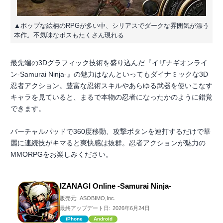
▲ポップな絵柄のRPGが多い中、シリアスでダークな雰囲気が漂う
本作。不気味なボスもたくさん現れる
最先端の3Dグラフィック技術を盛り込んだ『イザナギオンライ
ン-Samurai Ninja-』の魅力はなんといってもダイナミックな3D
忍者アクション。豊富な忍術スキルやあらゆる武器を使いこなす
キャラを見ていると、まるで本物の忍者になったかのように錯覚
できます。
バーチャルパッドで360度移動、攻撃ボタンを連打するだけで華
麗に連続技がキマると爽快感は抜群。忍者アクションが魅力の
MMORPGをお楽しみください。
IZANAGI Online -Samurai Ninja-
販売元:
ASOBIMO,Inc.
最終アップデート日:
2026年6月24日
iPhone
Android