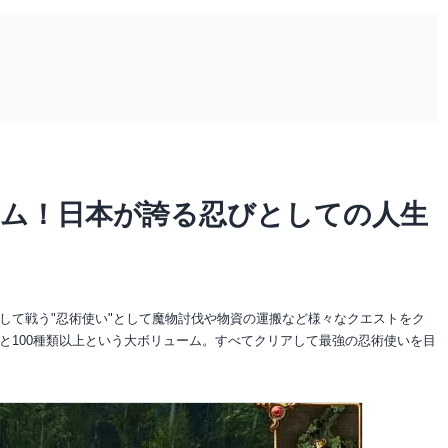
ーム！日本が誇る忍びとしての人生
して戦う"忍術使い"として魔物討伐や物資の運搬など様々なクエストをク
と100種類以上という大ボリューム。すべてクリアして最強の忍術使いを目