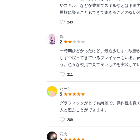
やスキル、などが豊富でスキルなどはド迫
屋根に登ることもできて飽きることのない
243
鶴
2
一時期ひどかったけど、最近少しずつ改善
しずつ戻ってきているプレイヤーもいる。p
う。色々な視点で見て良いものを実装して
211
だーら
5
グラフィックがとても綺麗で、操作性も良く
人と遊ぶことができます。
209
花火
5