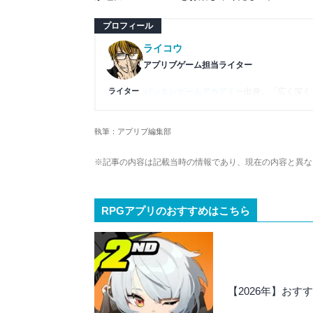
プロフィール
ライコウ
アプリブゲーム担当ライター
ライター
バンタンゲームアカデミー
出身。「広く深く
プレイ済みタイトルは2,000本を超えてお
ームの深い理解を持つ。現在はゲームを遊び
執筆：アプリブ編集部
複数のゲームメディアの立ち上げや運営に携
や専門知識の深さは業界内でも高く評価され
※記事の内容は記載当時の情報であり、現在の内容と異な
RPGアプリのおすすめはこちら
【2026年】おす