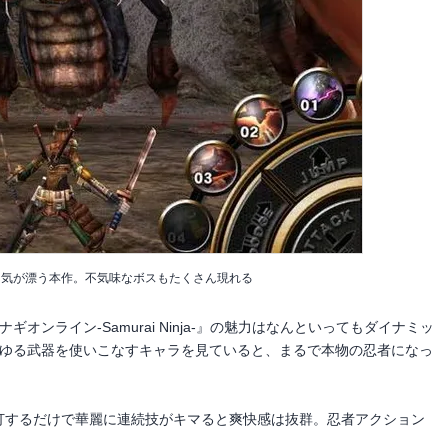
囲気が漂う本作。不気味なボスもたくさん現れる
オンライン-Samurai Ninja-』の魅力はなんといってもダイナミッ
らゆる武器を使いこなすキャラを見ていると、まるで本物の忍者になっ
連打するだけで華麗に連続技がキマると爽快感は抜群。忍者アクション