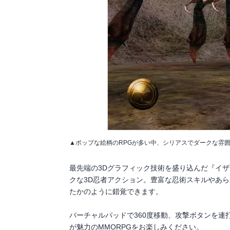
▲ポップな絵柄のRPGが多い中、シリアスでダークな雰
最先端の3Dグラフィック技術を盛り込んだ『イザナギ
クな3D忍者アクション。豊富な忍術スキルやあ
たかのように錯覚できます。
バーチャルパッドで360度移動、攻撃ボタンを
が魅力のMMORPGをお楽しみください。