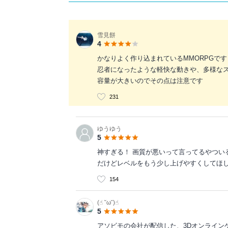
雪見餅
4
かなりよく作り込まれているMMORPGです
忍者になったような軽快な動きや、多様な
容量が大きいのでその点は注意です
231
ゆうゆう
5
神すぎる！ 画質が悪いって言ってるやつい
だけどレベルをもう少し上げやすくしてほ
154
(☝︎ ˘ω˘)☝︎
5
アソビモの会社が配信した、3Dオンライン