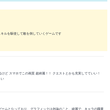
スキルを駆使して敵を倒していくゲームです
るけど スマホでこの画質 超綺麗！！ クエストとかも充実してていい！
しい
ゲームとなっており、グラフィックは勿論のこと、綺麗で、キャラの職業