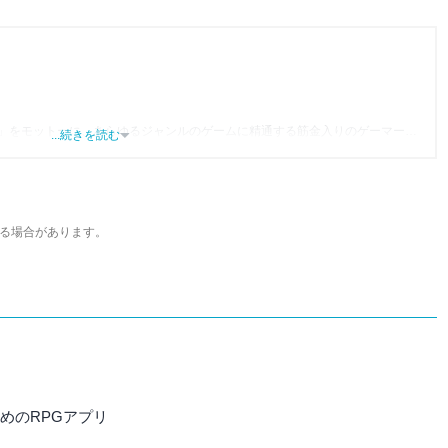
」をモットーに、あらゆるジャンルのゲームに精通する筋金入りのゲーマー。
...続きを読む
り、アプリゲームだけでも1,000本以上。ゲーム開発者を目指した経験もあり、ゲ
尽くして面白さを引き出し、人々に伝えるためゲームライターへと転向。
わるほか、ゲーム公式から名指しで攻略記事依頼を受けるなど、執筆の正確性
ている。現在は、アプリブでゲーム関連のコンテンツを豊富に執筆中。
る場合があります。
すめのRPGアプリ