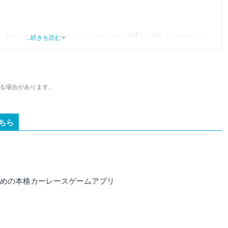
」をモットーに、あらゆるジャンルのゲームに精通する筋金入りのゲーマー。
...続きを読む
り、アプリゲームだけでも1,000本以上。ゲーム開発者を目指した経験もあり、ゲ
尽くして面白さを引き出し、人々に伝えるためゲームライターへと転向。
わるほか、ゲーム公式から名指しで攻略記事依頼を受けるなど、執筆の正確性
ている。現在は、アプリブでゲーム関連のコンテンツを豊富に執筆中。
る場合があります。
ちら
すすめの本格カーレースゲームアプリ