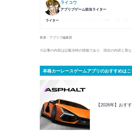
ライコウ
アプリブゲーム担当ライター
ライター
バンタンゲームアカデミー
出身。「広く深く
プレイ済みタイトルは2,000本を超えてお
ームの深い理解を持つ。現在はゲームを遊び
執筆：アプリブ編集部
複数のゲームメディアの立ち上げや運営に携
や専門知識の深さは業界内でも高く評価され
※記事の内容は記載当時の情報であり、現在の内容と異な
本格カーレースゲームアプリのおすすめはこ
【2026年】お