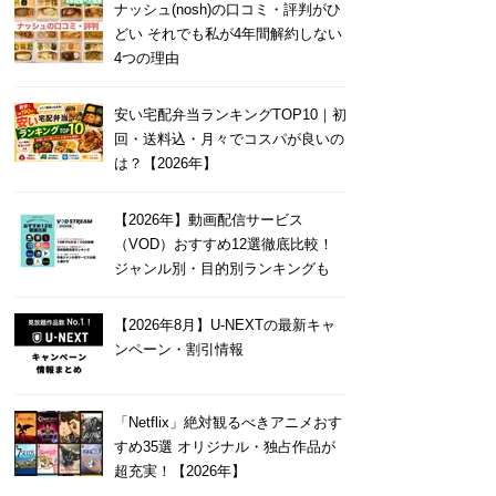
ナッシュ(nosh)の口コミ・評判がひ
どい それでも私が4年間解約しない
4つの理由
安い宅配弁当ランキングTOP10｜初
回・送料込・月々でコスパが良いの
は？【2026年】
【2026年】動画配信サービス
（VOD）おすすめ12選徹底比較！
ジャンル別・目的別ランキングも
【2026年8月】U-NEXTの最新キャ
ンペーン・割引情報
「Netflix」絶対観るべきアニメおす
すめ35選 オリジナル・独占作品が
超充実！【2026年】