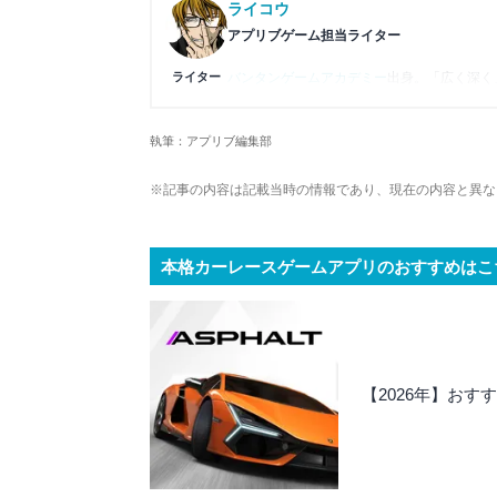
ライコウ
アプリブゲーム担当ライター
ライター
バンタンゲームアカデミー
出身。「広く深く
プレイ済みタイトルは2,000本を超えてお
ームの深い理解を持つ。現在はゲームを遊び
執筆：アプリブ編集部
複数のゲームメディアの立ち上げや運営に携
や専門知識の深さは業界内でも高く評価され
※記事の内容は記載当時の情報であり、現在の内容と異な
本格カーレースゲームアプリのおすすめはこ
【2026年】お