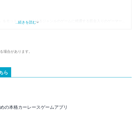
」をモットーに、あらゆるジャンルのゲームに精通する筋金入りのゲーマー。
...続きを読む
り、アプリゲームだけでも1,000本以上。ゲーム開発者を目指した経験もあり、ゲ
尽くして面白さを引き出し、人々に伝えるためゲームライターへと転向。
わるほか、ゲーム公式から名指しで攻略記事依頼を受けるなど、執筆の正確性
ている。現在は、アプリブでゲーム関連のコンテンツを豊富に執筆中。
る場合があります。
ちら
すすめの本格カーレースゲームアプリ