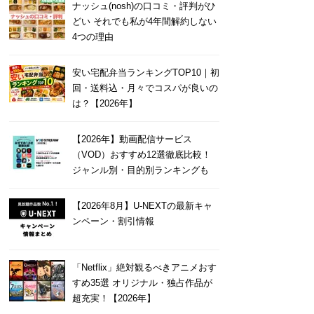
ナッシュ(nosh)の口コミ・評判がひ
どい それでも私が4年間解約しない
4つの理由
安い宅配弁当ランキングTOP10｜初
回・送料込・月々でコスパが良いの
は？【2026年】
【2026年】動画配信サービス
（VOD）おすすめ12選徹底比較！
ジャンル別・目的別ランキングも
【2026年8月】U-NEXTの最新キャ
ンペーン・割引情報
「Netflix」絶対観るべきアニメおす
すめ35選 オリジナル・独占作品が
超充実！【2026年】