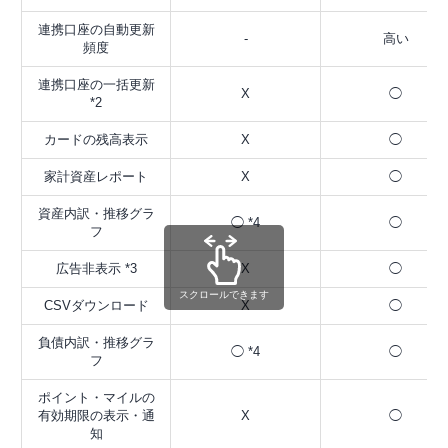
連携口座の自動更新
-
高い
頻度
連携口座の一括更新
X
◯
*2
カードの残高表示
X
◯
家計資産レポート
X
◯
資産内訳・推移グラ
◯ *4
◯
フ
広告非表示 *3
X
◯
スクロールできます
CSVダウンロード
X
◯
負債内訳・推移グラ
◯ *4
◯
フ
ポイント・マイルの
有効期限の表示・通
X
◯
知