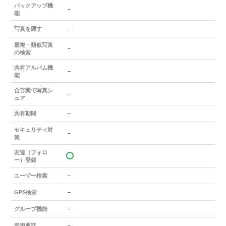
バックアップ機
－
能
－
写真を隠す
重複・類似写真
－
の検索
共有アルバム機
－
能
合言葉で写真シ
－
ェア
－
共有期間
セキュリティ対
－
策
友達（フォロ
ー）登録
－
ユーザー検索
－
GPS検索
－
グループ機能
－
音声通話