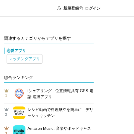
新規登録
ログイン
関連するカテゴリからアプリを探す
恋愛アプリ
マッチングアプリ
総合ランキング
iシェアリング - 位置情報共有 GPS 電
1
話 追跡アプリ
レシピ動画で料理献立を簡単‪に - デリ
2
ッシュキッチン
Amazon Music: 音楽やポッドキャス
3