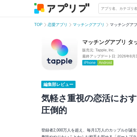
TOP
恋愛アプリ
マッチングアプリ
マッチングアプ
マッチングアプリ タ
販売元:
Tapple, Inc.
最終アップデート日:
2026年8月
iPhone
Android
編集部レビュー
気軽さ重視の恋活におす
圧倒的
登録者2,000万人を超え、毎月1万人のカップルが
趣味ややりたいことからお相手を探せる「デートプラ