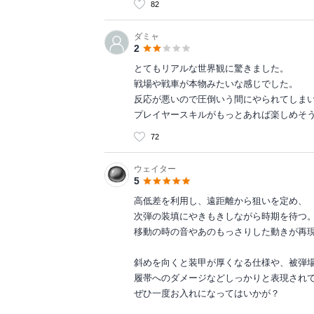
82
ダミャ
2
とてもリアルな世界観に驚きました。
戦場や戦車が本物みたいな感じでした。
反応が悪いので圧倒いう間にやられてしま
プレイヤースキルがもっとあれば楽しめそ
72
ウェイター
5
高低差を利用し、遠距離から狙いを定め、
次弾の装填にやきもきしながら時期を待つ
移動の時の音やあのもっさりした動きが再
斜めを向くと装甲が厚くなる仕様や、被弾
履帯へのダメージなどしっかりと表現され
ぜひ一度お入れになってはいかが？