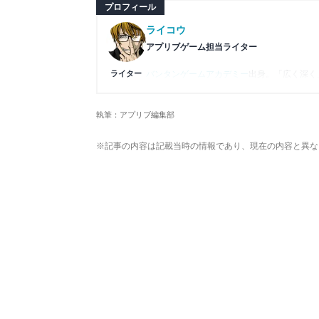
プロフィール
ライコウ
アプリブゲーム担当ライター
ライター
バンタンゲームアカデミー
出身。「広く深く
プレイ済みタイトルは2,000本を超えてお
ームの深い理解を持つ。現在はゲームを遊び
執筆：アプリブ編集部
複数のゲームメディアの立ち上げや運営に携
や専門知識の深さは業界内でも高く評価され
※記事の内容は記載当時の情報であり、現在の内容と異な