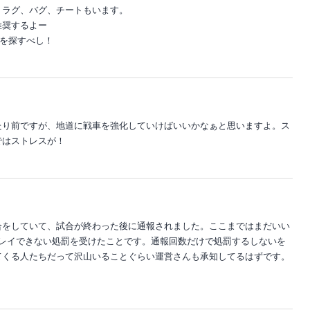
、ラグ、バグ、チートもいます。
推奨するよー
rを探すべし！
たり前ですが、地道に戦車を強化していけばいいかなぁと思いますよ。ス
ではストレスが！
合をしていて、試合が終わった後に通報されました。ここまではまだいい
プレイできない処罰を受けたことです。通報回数だけで処罰するしないを
てくる人たちだって沢山いることぐらい運営さんも承知してるはずです。