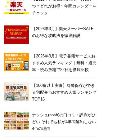
つ？どれがお得？年間カレンダーを
チェック
【2026年3月】楽天スーパーSALE
のお得な攻略法を徹底解説
【2026年3月】電子書籍サービスお
すすめ人気ランキング｜無料・還元
率・読み放題で22社を徹底比較
【100食以上実食】冷凍保存ができ
る宅配弁当おすすめ人気ランキング
TOP16
ナッシュ(nosh)の口コミ・評判がひ
どい それでも私が4年間解約しない
4つの理由