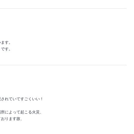
います。
うです。
。
現されていてすごくいい！
場所によって起こる火災、
ております故、