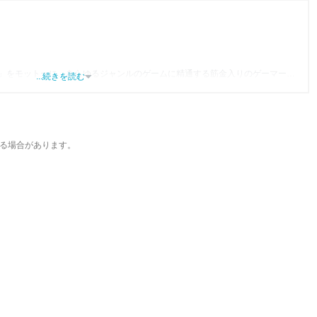
」をモットーに、あらゆるジャンルのゲームに精通する筋金入りのゲーマー。
...続きを読む
り、アプリゲームだけでも1,000本以上。ゲーム開発者を目指した経験もあり、ゲ
尽くして面白さを引き出し、人々に伝えるためゲームライターへと転向。
わるほか、ゲーム公式から名指しで攻略記事依頼を受けるなど、執筆の正確性
ている。現在は、アプリブでゲーム関連のコンテンツを豊富に執筆中。
る場合があります。