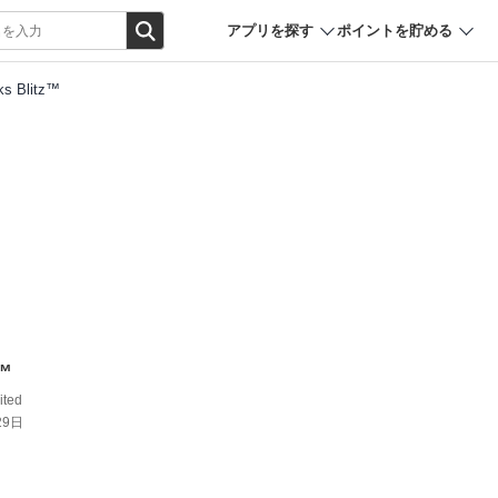
アプリを探す
ポイントを貯める
ks Blitz™
z™
ted
29日