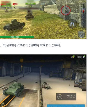
、指定陣地を占拠するか敵艦を破壊すると勝利。