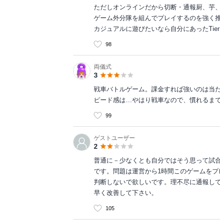
ただしオンラインだから切断・通報厨、芋
ゲーム外分隊を組んでプレイするのを強く
カジュアルに遊びたいなら自分にあったTie
98
両儀式
3
戦車バトルゲーム。課金すれば強いのは当
ピード感は…やはり戦車なので、慣れるま
99
ゲストユーザー
2
普通に－少なくとも自分ではそう思って試
です。問題は運営から1時間このゲームを
判断しないで欲しいです。理不尽に通報し
早く改善して下さい。
105