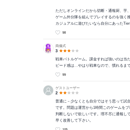
ただしオンラインだから切断・通報厨、芋
ゲーム外分隊を組んでプレイするのを強く
カジュアルに遊びたいなら自分にあったTie
98
両儀式
3
戦車バトルゲーム。課金すれば強いのは当
ピード感は…やはり戦車なので、慣れるま
99
ゲストユーザー
2
普通に－少なくとも自分ではそう思って試
です。問題は運営から1時間このゲームを
判断しないで欲しいです。理不尽に通報し
早く改善して下さい。
105