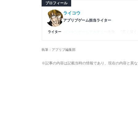
プロフィール
ライコウ
アプリブゲーム担当ライター
ライター
バンタンゲームアカデミー
出身。「広く深く
プレイ済みタイトルは2,000本を超えてお
ームの深い理解を持つ。現在はゲームを遊び
執筆：アプリブ編集部
複数のゲームメディアの立ち上げや運営に携
や専門知識の深さは業界内でも高く評価され
※記事の内容は記載当時の情報であり、現在の内容と異な