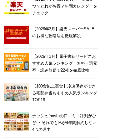
つ？どれがお得？年間カレンダーを
チェック
【2026年3月】楽天スーパーSALE
のお得な攻略法を徹底解説
【2026年3月】電子書籍サービスお
すすめ人気ランキング｜無料・還元
率・読み放題で22社を徹底比較
【100食以上実食】冷凍保存ができ
る宅配弁当おすすめ人気ランキング
TOP16
ナッシュ(nosh)の口コミ・評判がひ
どい それでも私が4年間解約しない
4つの理由