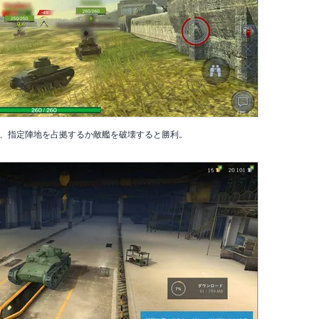
、指定陣地を占拠するか敵艦を破壊すると勝利。