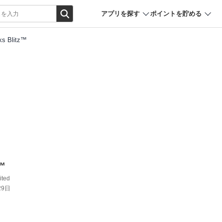
アプリを探す
ポイントを貯める
ks Blitz™
z™
ted
29日