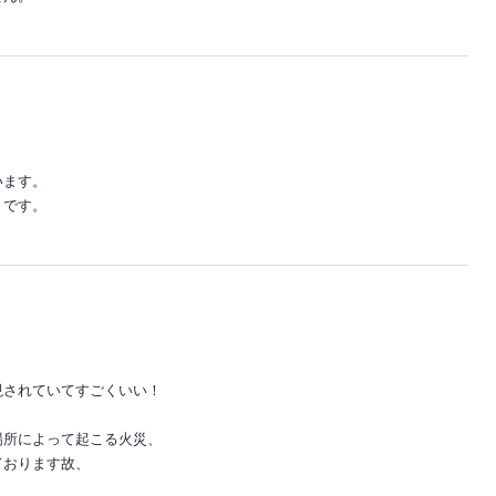
います。
うです。
。
現されていてすごくいい！
場所によって起こる火災、
ております故、