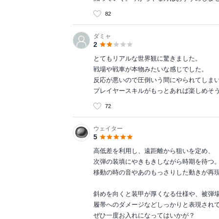
82
ダミャ
2
とてもリアルな世界観に驚きました。
戦場や戦車が本物みたいな感じでした。
反応が悪いので圧倒いう間にやられてしま
プレイヤースキルがもっとあれば楽しめそ
72
ウェイター
5
高低差を利用し、遠距離から狙いを定め、
次弾の装填にやきもきしながら時期を待つ
移動の時の音やあのもっさりした動きが再
斜めを向くと装甲が厚くなる仕様や、被弾
履帯へのダメージなどしっかりと表現され
ぜひ一度お入れになってはいかが？