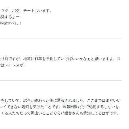
、ラグ、バグ、チートもいます。
推奨するよー
rを探すべし！
たり前ですが、地道に戦車を強化していけばいいかなぁと思いますよ。ス
ではストレスが！
合をしていて、試合が終わった後に通報されました。ここまではまだいい
プレイできない処罰を受けたことです。通報回数だけで処罰するしないを
てくる人たちだって沢山いることぐらい運営さんも承知してるはずです。