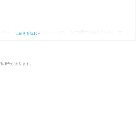
」をモットーに、あらゆるジャンルのゲームに精通する筋金入りのゲーマー。
...続きを読む
り、アプリゲームだけでも1,000本以上。ゲーム開発者を目指した経験もあり、ゲ
尽くして面白さを引き出し、人々に伝えるためゲームライターへと転向。
わるほか、ゲーム公式から名指しで攻略記事依頼を受けるなど、執筆の正確性
ている。現在は、アプリブでゲーム関連のコンテンツを豊富に執筆中。
る場合があります。