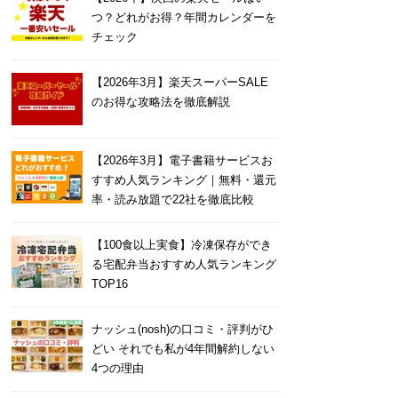
つ？どれがお得？年間カレンダーを
チェック
【2026年3月】楽天スーパーSALE
のお得な攻略法を徹底解説
【2026年3月】電子書籍サービスお
すすめ人気ランキング｜無料・還元
率・読み放題で22社を徹底比較
【100食以上実食】冷凍保存ができ
る宅配弁当おすすめ人気ランキング
TOP16
ナッシュ(nosh)の口コミ・評判がひ
どい それでも私が4年間解約しない
4つの理由