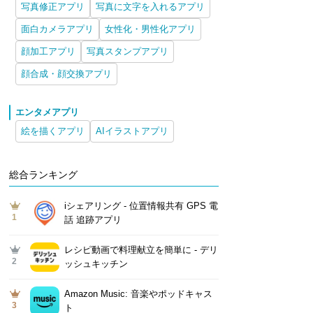
写真修正アプリ
写真に文字を入れるアプリ
面白カメラアプリ
女性化・男性化アプリ
顔加工アプリ
写真スタンプアプリ
顔合成・顔交換アプリ
エンタメアプリ
絵を描くアプリ
AIイラストアプリ
総合ランキング
iシェアリング - 位置情報共有 GPS 電
1
話 追跡アプリ
レシピ動画で料理献立を簡単‪に - デリ
2
ッシュキッチン
Amazon Music: 音楽やポッドキャス
3
ト