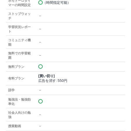
ポモドーロタイ
（時間指定可能）
マーの時間設定
ストップウォッ
－
チ
学習状況レポー
－
ト
コミュニティ機
－
能
無料での学習範
－
囲
無料プラン
[買い切り]
有料プラン
広告を消す: 550円
－
語学
勉強法・勉強効
率化
社会人向けの勉
－
強
－
授業動画