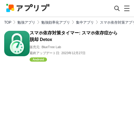
TOP
勉強アプリ
勉強効率化アプリ
集中アプリ
スマホ依存対策アプ
スマホ依存対策タイマー: スマホ依存症から
脱却 Detox
販売元:
BlueTree Lab
最終アップデート日:
2023年12月27日
Android