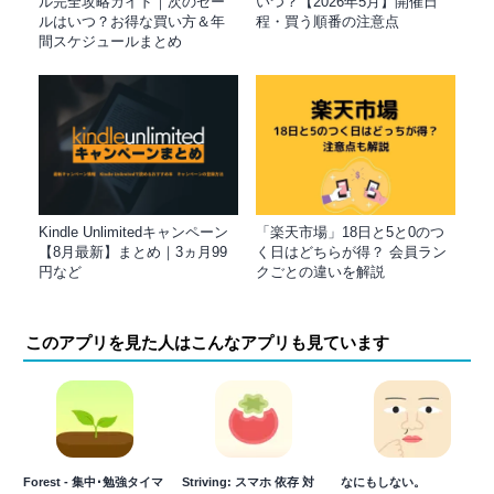
ル完全攻略ガイド｜次のセー
いつ？【2026年5月】開催日
ルはいつ？お得な買い方＆年
程・買う順番の注意点
間スケジュールまとめ
Kindle Unlimitedキャンペーン
「楽天市場」18日と5と0のつ
【8月最新】まとめ｜3ヵ月99
く日はどちらが得？ 会員ラン
円など
クごとの違いを解説
このアプリを見た人はこんなアプリも見ています
Forest - 集中･勉強タイマ
Striving: スマホ 依存 対
なにもしない。