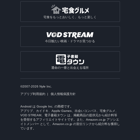
宅食をもっとおいしく、もっと楽しく
今日観たい映画・ドラマが見つかる
運命の一冊と出会える場所
©2007-2026 Nyle Inc.
アプリブ利用規約
個人情報保護方針
Android は Google Inc. の商標です。
アプリブ、カイドキ、Appliv Games、出会いコンパス、宅食グルメ、
VOD STREAM、電子書籍タウン は、掲載商品の提供元から紹介料等
を受領するアフィリエイトサイトです。また、Amazon.co.jp アソシエ
イトメンバー として、Amazon.co.jp の宣伝リンクから紹介料を獲得し
ています。