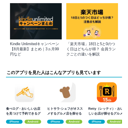
Kindle Unlimitedキャンペーン
「楽天市場」18日と5と0のつ
【8月最新】まとめ｜3ヵ月99
く日はどちらが得？ 会員ラン
円など
クごとの違いを解説
このアプリを見た人はこんなアプリも見ています
食べログ - おいしいお店
ヒトサラ-シェフがオスス
Retty（レッティ）- おい
を見つけて予約できるグ
メするグルメ店を探せる
しいお店が探せるグルメ
ルメアプリ
グルメ アプリ
アプリ
iPhone
Android
iPhone
Android
iPhone
Android