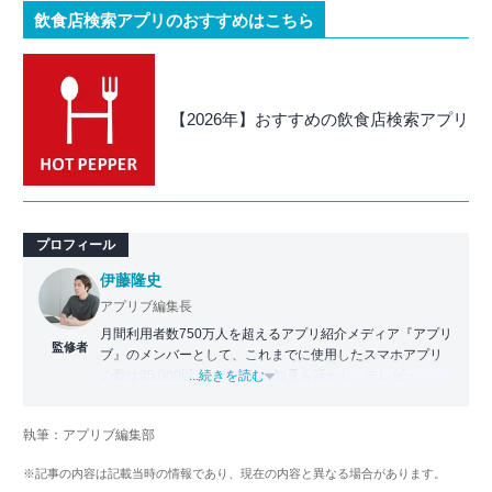
飲食店検索アプリのおすすめはこちら
【2026年】おすすめの飲食店検索アプリ
プロフィール
伊藤隆史
アプリブ編集長
月間利用者数750万人を超えるアプリ紹介メディア『アプリ
監修者
ブ』のメンバーとして、これまでに使用したスマホアプリ
の数は25,000以上。アプリの知見を活かし、テレビ・
...続きを読む
Web・ラジオなどのメディアに出演。
【メディア出演歴】日本テレビ『午前0時の森』（人生効率
執筆：アプリブ編集部
化アプリの紹介）、TBS『サタプラ』（スマホライフが変
わる神アプリの紹介）、J-WAVE『STEP ONE』（今話題の
※記事の内容は記載当時の情報であり、現在の内容と異なる場合があります。
スマホアプリ）他