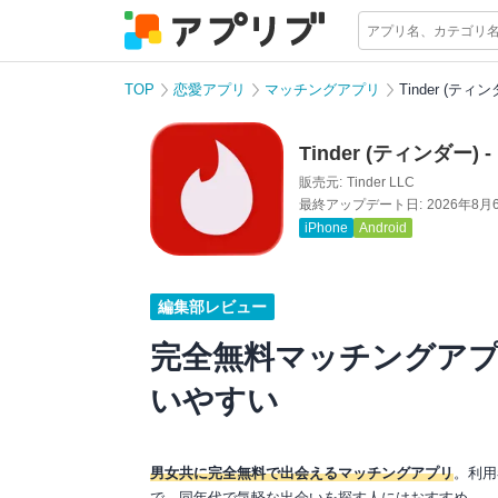
TOP
恋愛アプリ
マッチングアプリ
Tinder (テ
Tinder (ティンダー
販売元:
Tinder LLC
最終アップデート日:
2026年8月
iPhone
Android
編集部レビュー
完全無料マッチングア
いやすい
男女共に完全無料で出会えるマッチングアプリ
。利用
で、同年代で気軽な出会いを探す人にはおすすめ。