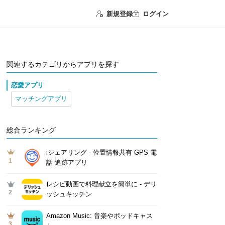
新規登録
ログイン
関連するカテゴリからアプリを探す
恋愛アプリ
マッチングアプリ
総合ランキング
iシェアリング - 位置情報共有 GPS 電
1
話 追跡アプリ
レシピ動画で料理献立を簡単‪に - デリ
2
ッシュキッチン
Amazon Music: 音楽やポッドキャス
3