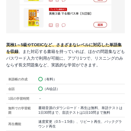
英検1～5級やTOEICなど、さまざまなレベルに対応した単語集
を収録
。また対応する書籍を持っていれば、ほかの問題集なども
パスワード入力で利用が可能に。アプリ1つで、リスニングのみ
ならず長文問題集など、実践的な学習ができます。
（有料）
単語帳の作成
（AI会話）
会話
－
1回の学習時間
書籍音源のダウンロード・再生は無料、単語テストは
無料での学習範
1日30問まで、音読テストは1日10問まで無料
囲
速度変更（0.5～1.5倍）、リピート再生、バックグラ
再生機能
ウンド再生