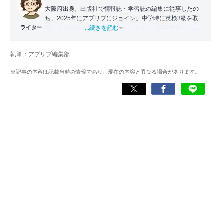
大阪府出身。出版社で情報誌・学習誌の編集に従事したの
ち、2025年にアプリブにジョイン。中学時に英検3級を取
ライター
得したものの、大学生・社会人となる中で英語学習から遠
...続きを読む
ざかる。勉強系アプリ担当となったことから、アプリでの
英語学習を再開。英語が苦手な人や勉強が続かない人に寄
執筆：アプリブ編集部
り添える記事を目指している。
※記事の内容は記載当時の情報であり、現在の内容と異なる場合があります。