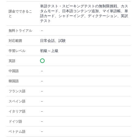
単語テスト・スピーキングテストの無制限挑戦、カス
タムモード、日本語コンテンツ追加、マイ単語帳、単
課金でできるこ
語カード、シャドーイング、ディクテーション、英訳
と
テスト
－
無料トライアル
日常会話、試験
対応範囲
初級～上級
学習レベル
英語
－
中国語
－
韓国語
－
フランス語
－
スペイン語
－
イタリア語
－
ドイツ語
－
ベトナム語