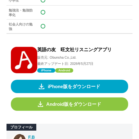
小学生
勉強法・勉強効
率化
社会人向けの勉
強
英語の友 旺文社リスニングアプリ
販売元:
Obunsha Co.,Ltd.
最終アップデート日:
2026年5月27日
iPhone
Android
iPhone版をダウンロード
Android版をダウンロード
プロフィール
F.B