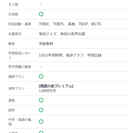
－
タイ語
日本語
TOEIC、TOEFL、英検、TEAP、IELTS
対応試験・基準
単語クイズ、単語の音声出題
出題形式
市販教材
教材
学習状況レポー
1日の学習時間、進捗グラフ、学習記録
ト
－
苦手問題の復習
無料プラン
[英語の友プレミアム]
有料プラン
1,800円/月
資格
語学
中学・高校の勉
強