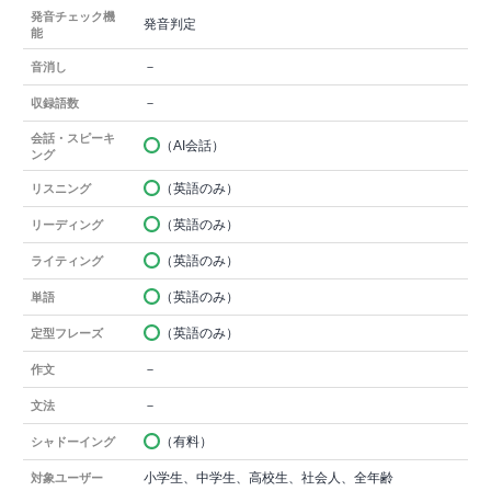
発音チェック機
発音判定
能
－
音消し
－
収録語数
会話・スピーキ
（AI会話）
ング
（英語のみ）
リスニング
（英語のみ）
リーディング
（英語のみ）
ライティング
（英語のみ）
単語
（英語のみ）
定型フレーズ
－
作文
－
文法
（有料）
シャドーイング
小学生、中学生、高校生、社会人、全年齢
対象ユーザー