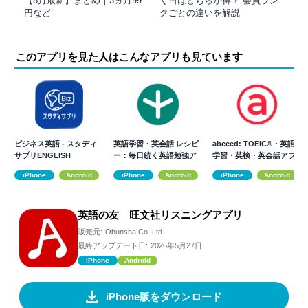
【8月最新】まとめ｜3ヵ月99
く日はどちらが得？ 会員ラン
円など
クごとの違いを解説
このアプリを見た人はこんなアプリも見ています
ビジネス英語 - スタディ
英語学習・英会話 レシピ
abceed: TOEIC®・英語
サプリENGLISH
ー：毎日続く英語勉強ア
学習・英検・英会話アプ
プリ
リ
iPhone
Android
iPhone
Android
iPhone
Android
英語の友 旺文社リスニングアプリ
販売元:
Obunsha Co.,Ltd.
最終アップデート日:
2026年5月27日
iPhone
Android
iPhone版をダウンロード