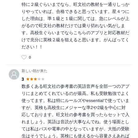
特に２級ぐらいまでなら、旺文社の教材を一通りしっか
りやっていれば、合格できると思っています。星４つに
した理由は、準１級と１級に関しては、急にレベルが上
がるので旺文社の教材だけでは乗り切れない気がしま
す。高校生ぐらいまでならこちらのアプリと対応教材だ
けで充分に英検２級を狙えると思います。がんばってく
ださい！！
0
新しい朝が来た
3
数多くある旺文社の参考書の英語音声を全部一つのアプ
リにまとめてくれているのが最高。私も受験勉強でよく
使ってます。私は特にルールズやessentialで使っていま
すが、英検も高校生にメジャーな準2や2級を中心に対
応しております。旺文社の参考書を買ったらセットで入
れましょう。英語は音読が大事なんでね。使う場面とし
ては私はバスや電車の中となっていますが、大抵の受験
生はそうでしょう。英検にも使えるから容量さえあれば