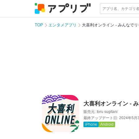
TOP
エンタメアプリ
大喜利オンライン - みんなで
大喜利オンライン -
販売元:
toru sugitani
最終アップデート日:
2024年5月
iPhone
Android