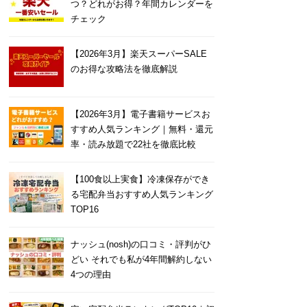
つ？どれがお得？年間カレンダーを
チェック
【2026年3月】楽天スーパーSALE
のお得な攻略法を徹底解説
【2026年3月】電子書籍サービスお
すすめ人気ランキング｜無料・還元
率・読み放題で22社を徹底比較
【100食以上実食】冷凍保存ができ
る宅配弁当おすすめ人気ランキング
TOP16
ナッシュ(nosh)の口コミ・評判がひ
どい それでも私が4年間解約しない
4つの理由