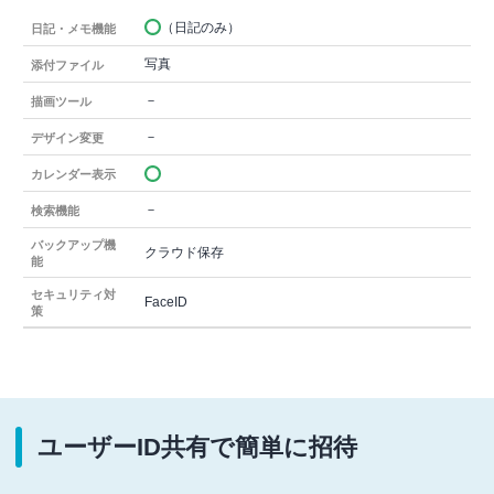
（日記のみ）
日記・メモ機能
写真
添付ファイル
－
描画ツール
－
デザイン変更
カレンダー表示
－
検索機能
バックアップ機
クラウド保存
能
セキュリティ対
FaceID
策
ユーザーID共有で簡単に招待