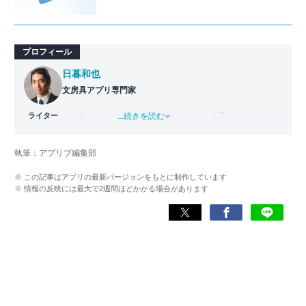
プロフィール
日暮和也
文房具アプリ専門家
ライター
メモ帳やスケジュール帳、付箋などの文房具をデジタル化
...続きを読む
した「文房具アプリ」の専門家。
國學院大學文学部日本文学科卒業。出版社で編集部主任を
執筆：アプリブ編集部
務めた後、文房具アプリの専門家として監修・ライター業
を行う。使用した文房具アプリは『Evernote』
※ この記事はアプリの最新バージョンをもとに制作しています
『TimeTree』『Measure』など700以上。
※ 情報の反映には最大で2週間ほどかかる場合があります