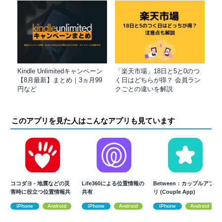
Kindle Unlimitedキャンペーン
「楽天市場」18日と5と0のつ
【8月最新】まとめ｜3ヵ月99
く日はどちらが得？ 会員ラン
円など
クごとの違いを解説
このアプリを見た人はこんなアプリも見ています
ココダヨ - 地震などの災
Life360による位置情報の
Between：カップルアプ
害時に役立つ位置情報共
共有
リ (Couple App)
有防災アプリ
iPhone
Android
iPhone
Android
iPhone
Android