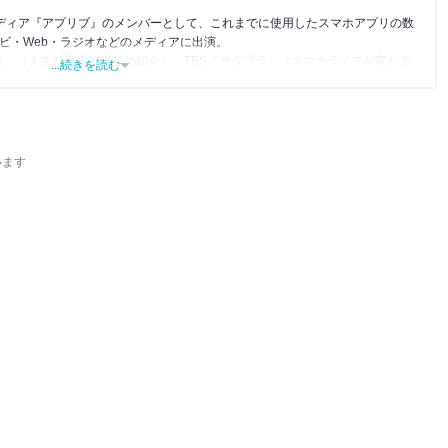
メディア『アプリブ』のメンバーとして、これまでに使用したスマホアプリの数
レビ・Web・ラジオなどのメディアに出演。
森』（人生効率化アプリの紹介）、TBS『サタプラ』（スマホライフが変わる神
...続きを読む
』（今話題のスマホアプリ）他
います