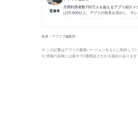
月間利用者数750万人を超えるアプリ紹介
監修者
は25,000以上。アプリの知見を活かし、テ
【メディア出演歴】日本テレビ『午前0時の
アプリの紹介）、J-WAVE『STEP ONE
Wikipedia
執筆：アプリブ編集部
X(旧：Twitter）
※ この記事はアプリの最新バージョンをもとに制作して
※ 情報の反映には最大で2週間ほどかかる場合があります