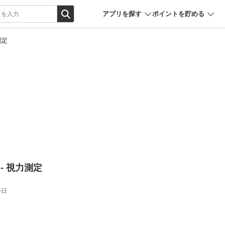
アプリを探す
ポイントを貯める
測定
) - 視力測定
4日