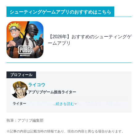
シューティングゲームアプリのおすすめはこちら
【2026年】おすすめのシューティングゲ
ームアプリ
プロフィール
ライコウ
アプリブゲーム担当ライター
ライター
バンタンゲームアカデミー
...続きを読む
出身。「広く深く」をモットー
に、あらゆるジャンルのゲームに精通する筋金入りのゲー
マー。プレイ済みタイトルは2,000本を超えており、アプリ
執筆：アプリブ編集部
ゲームだけでも1,000本以上。ゲーム開発者を目指した経験
もあり、ゲームの深い理解を持つ。現在はゲームを遊び尽
※記事の内容は記載当時の情報であり、現在の内容と異なる場合があります。
くして面白さを引き出し、人々に伝えるためゲームライタ