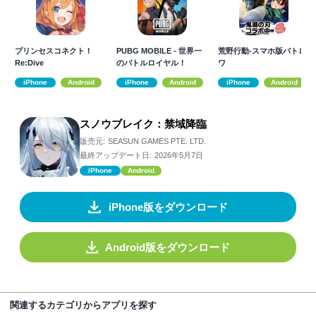
プリンセスコネクト！
PUBG MOBILE - 世界一
荒野行動-スマホ版バトロ
Re:Dive
のバトルロイヤル！
ワ
iPhone
Android
iPhone
Android
iPhone
Android
スノウブレイク：禁域降臨
販売元:
SEASUN GAMES PTE. LTD.
最終アップデート日:
2026年5月7日
iPhone
Android
iPhone版をダウンロード
Android版をダウンロード
関連するカテゴリからアプリを探す