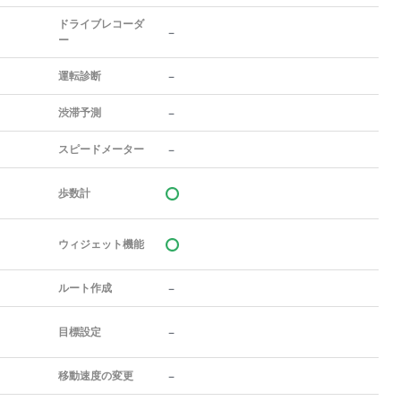
ドライブレコーダ
－
ー
－
運転診断
－
渋滞予測
－
スピードメーター
歩数計
ウィジェット機能
－
ルート作成
－
目標設定
－
移動速度の変更