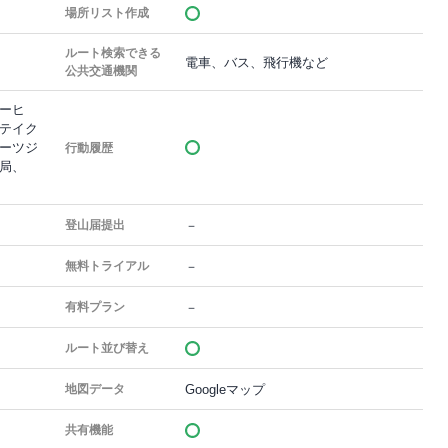
場所リスト作成
ルート検索できる
電車、バス、飛行機など
公共交通機関
ーヒ
テイク
ーツジ
行動履歴
局、
－
登山届提出
－
無料トライアル
－
有料プラン
ルート並び替え
Googleマップ
地図データ
共有機能