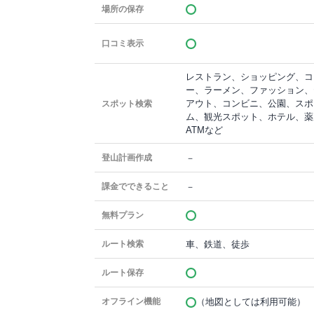
場所の保存
口コミ表示
レストラン、ショッピング、コ
ー、ラーメン、ファッション、
アウト、コンビニ、公園、スポ
スポット検索
ム、観光スポット、ホテル、薬
ATMなど
－
登山計画作成
－
課金でできること
無料プラン
車、鉄道、徒歩
ルート検索
ルート保存
（地図としては利用可能）
オフライン機能