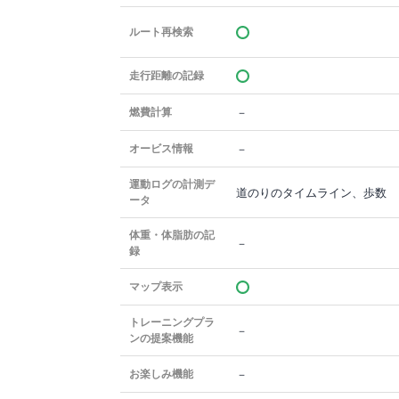
ルート再検索
走行距離の記録
－
燃費計算
－
オービス情報
運動ログの計測デ
道のりのタイムライン、歩数
ータ
体重・体脂肪の記
－
録
マップ表示
トレーニングプラ
－
ンの提案機能
－
お楽しみ機能