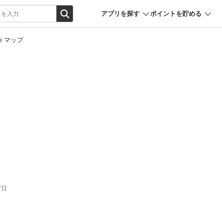
アプリを探す
ポイントを貯める
le マップ
7日