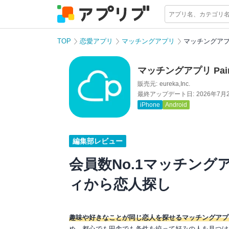
TOP
恋愛アプリ
マッチングアプリ
マッチングアプリ
マッチングアプリ Pai
販売元:
eureka,Inc.
最終アップデート日:
2026年7月
iPhone
Android
編集部レビュー
会員数No.1マッチング
ィから恋人探し
趣味や好きなことが同じ恋人を探せるマッチングアプ
め、都心でも田舎でも条件を絞って好みの人を見つけ