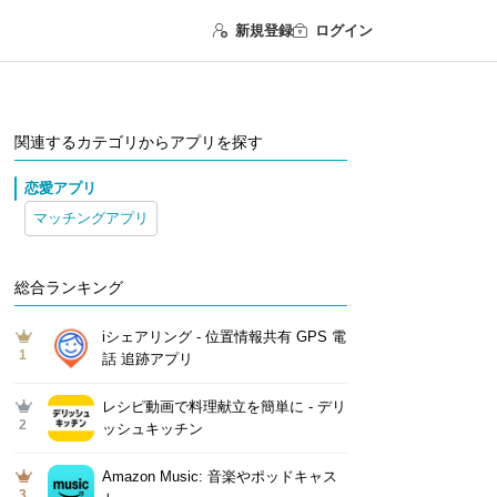
新規登録
ログイン
関連するカテゴリからアプリを探す
恋愛アプリ
マッチングアプリ
総合ランキング
iシェアリング - 位置情報共有 GPS 電
1
話 追跡アプリ
レシピ動画で料理献立を簡単‪に - デリ
2
ッシュキッチン
Amazon Music: 音楽やポッドキャス
3