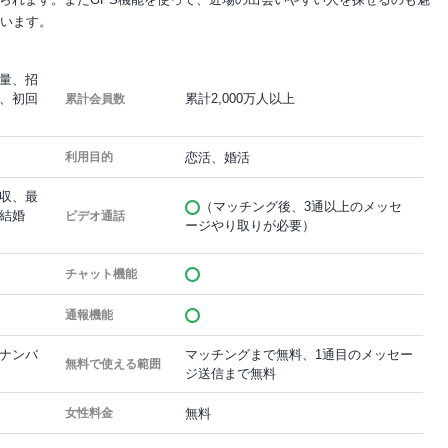
ています。
量、招
、初回
累計2,000万人以上
累計会員数
恋活、婚活
利用目的
収、最
（マッチング後、3通以上のメッセ
結婚
ビデオ通話
ージやり取りが必要）
チャット機能
通報機能
ナンバ
マッチングまで無料、1通目のメッセー
無料で使える範囲
ジ送信まで無料
無料
女性料金