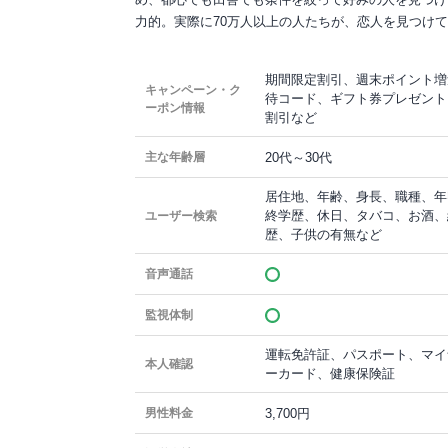
力的。実際に70万人以上の人たちが、恋人を見つけ
期間限定割引、週末ポイント増
キャンペーン・ク
待コード、ギフト券プレゼント
ーポン情報
割引など
20代～30代
主な年齢層
居住地、年齢、身長、職種、年
終学歴、休日、タバコ、お酒、
ユーザー検索
歴、子供の有無など
音声通話
監視体制
運転免許証、パスポート、マイ
本人確認
ーカード、健康保険証
3,700円
男性料金