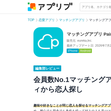
TOP
恋愛アプリ
マッチングアプリ
マッチングアプリ
マッチングアプリ Pai
販売元:
eureka,Inc.
最終アップデート日:
2026年7月
iPhone
Android
編集部レビュー
会員数No.1マッチング
ィから恋人探し
趣味や好きなことが同じ恋人を探せるマッチングアプ
め、都心でも田舎でも条件を絞って好みの人を見つけ