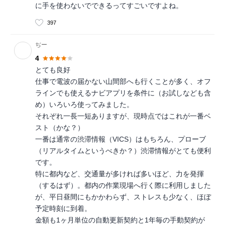
に手を使わないでできるってすごいですよね。
397
ぢー
4
とても良好
仕事で電波の届かない山間部へも行くことが多く、オフ
ラインでも使えるナビアプリを条件に（お試しなども含
め）いろいろ使ってみました。
それぞれ一長一短ありますが、現時点ではこれが一番ベ
スト（かな？）
一番は通常の渋滞情報（VICS）はもちろん、プローブ
（リアルタイムというべきか？）渋滞情報がとても便利
です。
特に都内など、交通量が多ければ多いほど、力を発揮
（するはず）。都内の作業現場へ行く際に利用しました
が、平日昼間にもかかわらず、ストレスも少なく、ほぼ
予定時刻に到着。
金額も1ヶ月単位の自動更新契約と1年毎の手動契約が