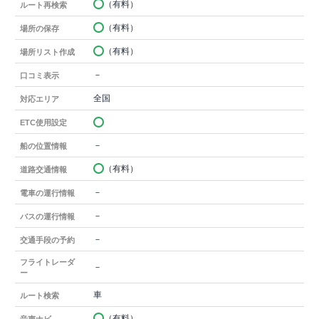
（有料）
ルート再検索
（有料）
場所の保存
（有料）
場所リスト作成
－
口コミ表示
全国
対応エリア
ETC使用設定
－
船の位置情報
（有料）
道路交通情報
－
電車の運行情報
－
バスの運行情報
－
交通手段の予約
フライトレーダ
－
ー
車
ルート検索
（有料）
音声ナビ