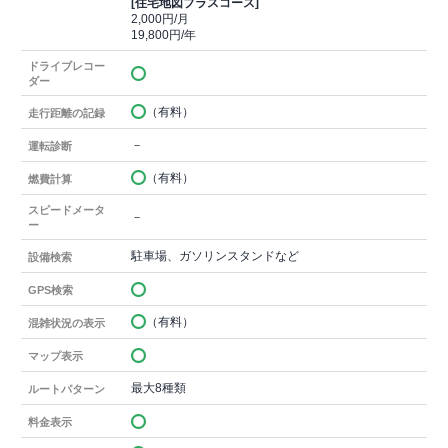
[住宅地図プラスコース]
2,000円/月
19,800円/年
ドライブレコー
ダー
（有料）
走行距離の記録
－
運転診断
（有料）
燃費計算
スピードメータ
－
ー
駐車場、ガソリンスタンドなど
設備検索
GPS検索
（有料）
混雑状況の表示
マップ表示
最大8種類
ルートパターン
料金表示