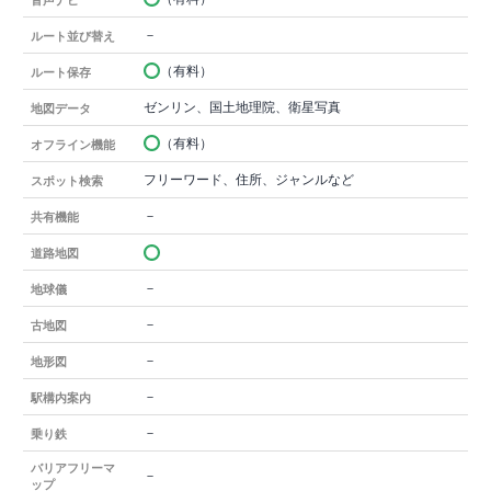
－
ルート並び替え
（有料）
ルート保存
ゼンリン、国土地理院、衛星写真
地図データ
（有料）
オフライン機能
フリーワード、住所、ジャンルなど
スポット検索
－
共有機能
道路地図
－
地球儀
－
古地図
－
地形図
－
駅構内案内
－
乗り鉄
バリアフリーマ
－
ップ