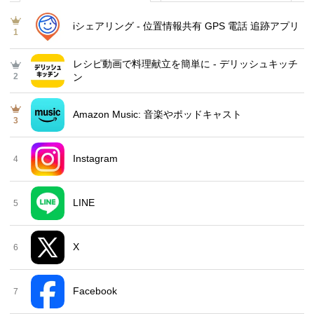
iシェアリング - 位置情報共有 GPS 電話 追跡アプリ
1
レシピ動画で料理献立を簡単‪に - デリッシュキッチ
2
ン
Amazon Music: 音楽やポッドキャスト
3
Instagram
4
LINE
5
X
6
Facebook
7