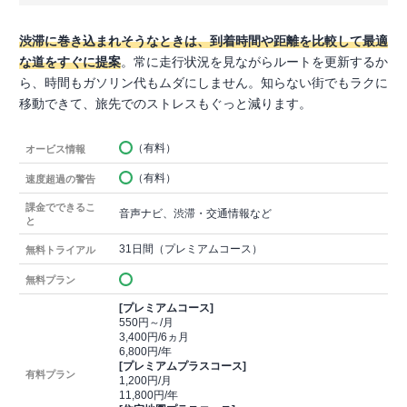
渋滞に巻き込まれそうなときは、到着時間や距離を比較して最適
な道をすぐに提案
。常に走行状況を見ながらルートを更新するか
ら、時間もガソリン代もムダにしません。知らない街でもラクに
移動できて、旅先でのストレスもぐっと減ります。
（有料）
オービス情報
（有料）
速度超過の警告
課金でできるこ
音声ナビ、渋滞・交通情報など
と
31日間（プレミアムコース）
無料トライアル
無料プラン
[プレミアムコース]
550円～/月
3,400円/6ヵ月
6,800円/年
[プレミアムプラスコース]
有料プラン
1,200円/月
11,800円/年