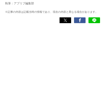
執筆：アプリブ編集部
旅をスタート。走行距離42,000km・活動期間500日以上か
けて47都道府県を制覇。
※記事の内容は記載当時の情報であり、現在の内容と異なる場合があります。
現在はアプリブでSEOライターとして活動しており、これ
までにレビューしたアプリは900件以上。日本一周中に20
種類以上ナビアプリを利用した経験があり、イチオシはや
はり『Google マップ』。「重要な内容をシンプルにわかり
やすく伝える」がモットー。