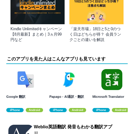
Kindle Unlimitedキャンペーン
「楽天市場」18日と5と0のつ
【8月最新】まとめ｜3ヵ月99
く日はどちらが得？ 会員ラン
円など
クごとの違いを解説
このアプリを見た人はこんなアプリも見ています
Google 翻訳
Papago - AI通訳・翻訳
Microsoft Translator
iPhone
Android
iPhone
Android
iPhone
Android
Weblio英語翻訳 発音もわかる翻訳アプ
リ