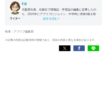
F.B
大阪府出身。出版社で情報誌・学習誌の編集に従事したの
ち、2025年にアプリブにジョイン。中学時に英検3級を取
ライター
得したものの、大学生・社会人となる中で英語学習から遠
...続きを読む
ざかる。勉強系アプリ担当となったことから、アプリでの
英語学習を再開。英語が苦手な人や勉強が続かない人に寄
執筆：アプリブ編集部
り添える記事を目指している。
※記事の内容は記載当時の情報であり、現在の内容と異なる場合があります。