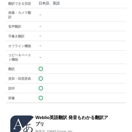
日本語、英語
翻訳できる言語
画像・カメラ翻
－
訳
－
音声翻訳
－
手書き翻訳
－
オフライン機能
コピー＆ペース
－
ト機能
翻訳
英和・和英辞典
語学
辞書
Weblio英語翻訳 発音もわかる翻訳ア
プリ
販売元:
GRAS Group, Inc.