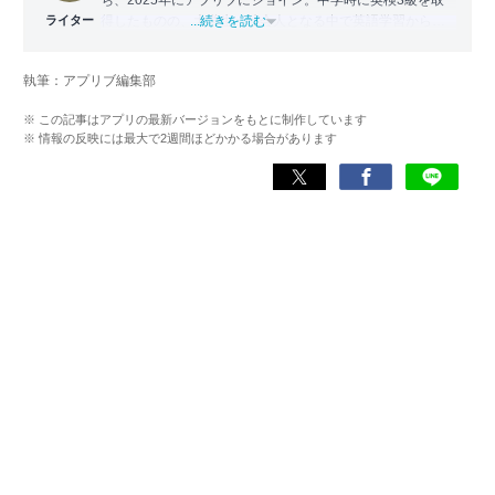
ち、2025年にアプリブにジョイン。中学時に英検3級を取
ライター
得したものの、大学生・社会人となる中で英語学習から遠
...続きを読む
ざかる。勉強系アプリ担当となったことから、アプリでの
英語学習を再開。英語が苦手な人や勉強が続かない人に寄
執筆：アプリブ編集部
り添える記事を目指している。
※ この記事はアプリの最新バージョンをもとに制作しています
※ 情報の反映には最大で2週間ほどかかる場合があります