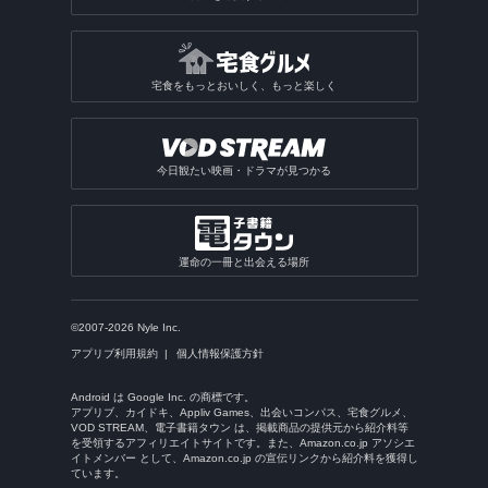
宅食をもっとおいしく、もっと楽しく
今日観たい映画・ドラマが見つかる
運命の一冊と出会える場所
©2007-2026 Nyle Inc.
アプリブ利用規約
個人情報保護方針
Android は Google Inc. の商標です。
アプリブ、カイドキ、Appliv Games、出会いコンパス、宅食グルメ、
VOD STREAM、電子書籍タウン は、掲載商品の提供元から紹介料等
を受領するアフィリエイトサイトです。また、Amazon.co.jp アソシエ
イトメンバー として、Amazon.co.jp の宣伝リンクから紹介料を獲得し
ています。