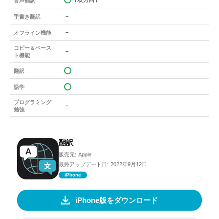
（双方向）
音声翻訳
－
手書き翻訳
－
オフライン機能
コピー＆ペース
－
ト機能
翻訳
語学
プログラミング
－
勉強
翻訳
販売元:
Apple
最終アップデート日:
2022年9月12日
iPhone
iPhone版をダウンロード