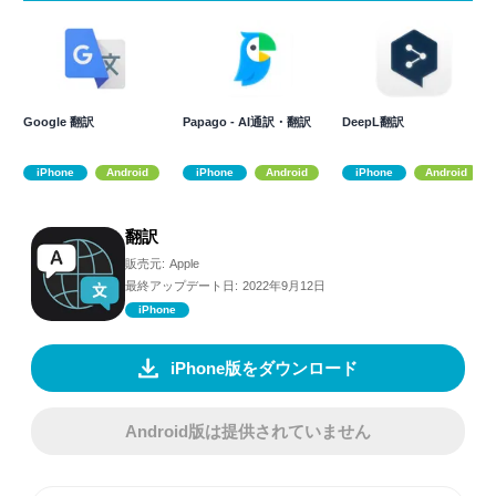
Google 翻訳
Papago - AI通訳・翻訳
DeepL翻訳
iPhone
Android
iPhone
Android
iPhone
Android
翻訳
販売元:
Apple
最終アップデート日:
2022年9月12日
iPhone
iPhone版をダウンロード
Android版は提供されていません