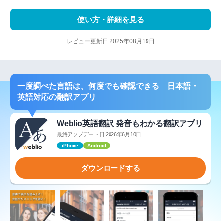
使い方・詳細を見る
レビュー更新日:2025年08月19日
一度調べた言語は、何度でも確認できる 日本語・
英語対応の翻訳アプリ
Weblio英語翻訳 発音もわかる翻訳アプリ
最終アップデート日:2026年6月10日
iPhone
Android
ダウンロードする