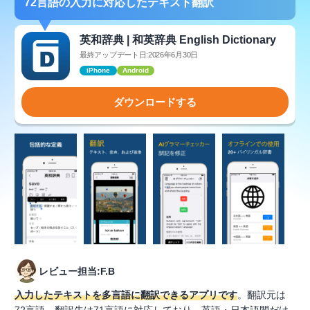
72言語の入力に対応したテキスト翻訳
英和辞典 | 和英辞典 English Dictionary
最終アップデート日:2026年6月30日
iPhone
Android
ダウンロードする
レビュー担当:F.B
入力したテキストを多言語に翻訳できるアプリです
。翻訳元は