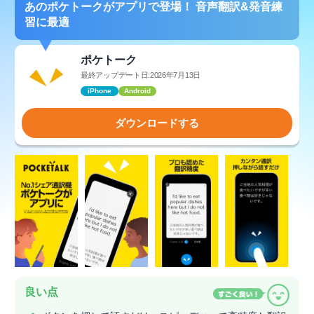
あのポケトークがアプリで登場！ 音声翻訳&発音練
習に最適
ポケトーク
最終アップデート日:2026年7月13日
iPhone
Android
ダウンロードする
良い点