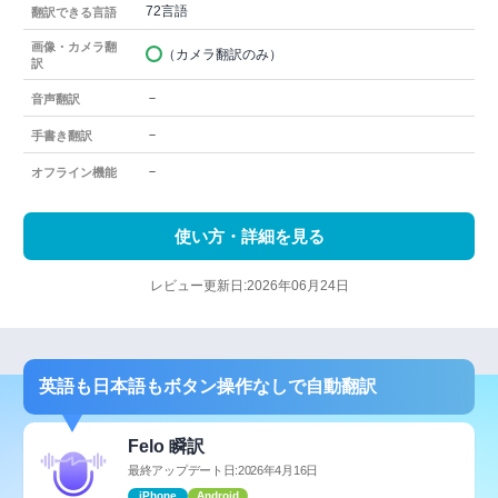
72言語
翻訳できる言語
画像・カメラ翻
（カメラ翻訳のみ）
訳
－
音声翻訳
－
手書き翻訳
－
オフライン機能
使い方・詳細を見る
レビュー更新日:2026年06月24日
英語も日本語もボタン操作なしで自動翻訳
Felo 瞬訳
最終アップデート日:2026年4月16日
iPhone
Android