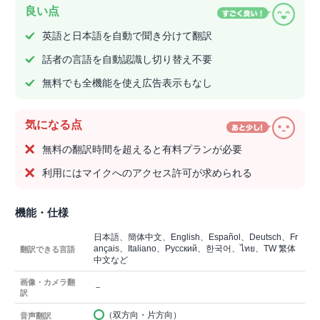
良い点
英語と日本語を自動で聞き分けて翻訳
話者の言語を自動認識し切り替え不要
無料でも全機能を使え広告表示もなし
気になる点
無料の翻訳時間を超えると有料プランが必要
利用にはマイクへのアクセス許可が求められる
機能・仕様
日本語、簡体中文、English、Español、Deutsch、Fr
ançais、Italiano、Русский、한국어、ไทย、TW 繁体
翻訳できる言語
中文など
画像・カメラ翻
－
訳
（双方向・片方向）
音声翻訳