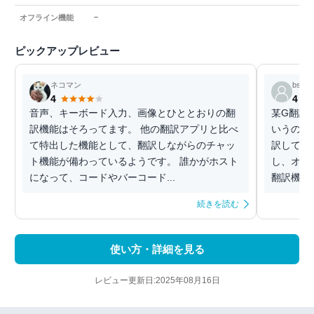
－
オフライン機能
ピックアップレビュー
ネコマン
bsc
4
4
音声、キーボード入力、画像とひととおりの翻
某G翻訳
訳機能はそろってます。 他の翻訳アプリと比べ
いうので
て特出した機能として、翻訳しながらのチャッ
訳してく
ト機能が備わっているようです。 誰かがホスト
し、オン
になって、コードやバーコード...
翻訳機能付
続きを読む
使い方・詳細を見る
レビュー更新日:2025年08月16日