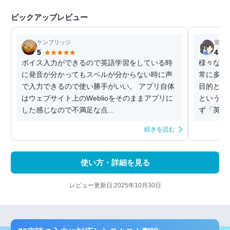
ピックアップレビュー
ケンブリッジ
室長
5
4
ボイス入力ができるので英語学習をしている時
様々な英
に発音が分かってもスペルが分からない時に声
常に多く
で入力できるので使い勝手がいい。 アプリ自体
目的とす
はウェブサイト上のWeblioをそのままアプリに
という基
した感じなので不満足な点...
ず「英語
続きを読む
使い方・詳細を見る
レビュー更新日:2025年10月30日