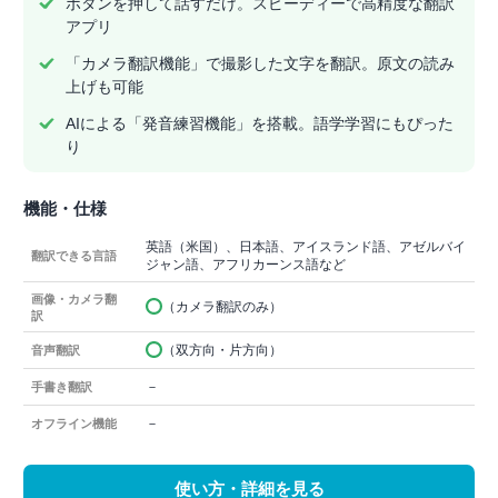
ボタンを押して話すだけ。スピーディーで高精度な翻訳
アプリ
「カメラ翻訳機能」で撮影した文字を翻訳。原文の読み
上げも可能
AIによる「発音練習機能」を搭載。語学学習にもぴった
り
機能・仕様
英語（米国）、日本語、アイスランド語、アゼルバイ
翻訳できる言語
ジャン語、アフリカーンス語など
画像・カメラ翻
（カメラ翻訳のみ）
訳
（双方向・片方向）
音声翻訳
－
手書き翻訳
－
オフライン機能
使い方・詳細を見る