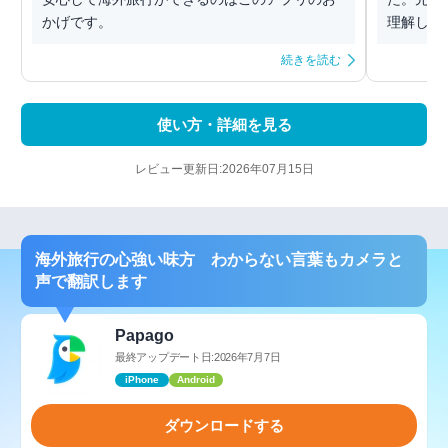
かげです。
理解しやす
続きを読む
使い方・詳細を見る
レビュー更新日:2026年07月15日
海外旅行の心強い味方 わからない言葉もカメラと
声で翻訳します
Papago
最終アップデート日:2026年7月7日
iPhone
Android
ダウンロードする