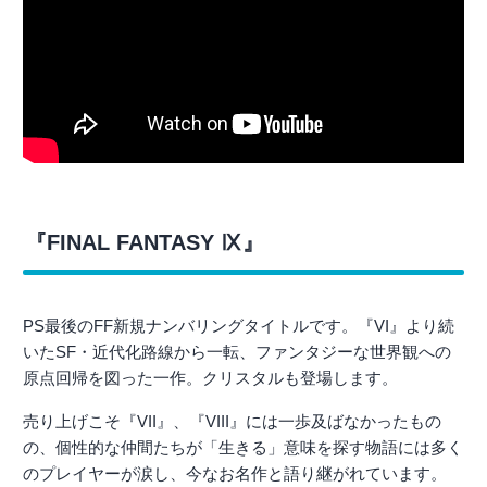
『FINAL FANTASY Ⅸ』
PS最後のFF新規ナンバリングタイトルです。『VI』より続
いたSF・近代化路線から一転、ファンタジーな世界観への
原点回帰を図った一作。クリスタルも登場します。
売り上げこそ『VII』、『VIII』には一歩及ばなかったもの
の、個性的な仲間たちが「生きる」意味を探す物語には多く
のプレイヤーが涙し、今なお名作と語り継がれています。