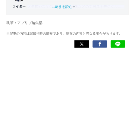
ライター
メモ帳やスケジュール帳、付箋などの文房具をデジタル化
...続きを読む
した「文房具アプリ」の専門家。
國學院大學文学部日本文学科卒業。出版社で編集部主任を
執筆：アプリブ編集部
務めた後、文房具アプリの専門家として監修・ライター業
を行う。使用した文房具アプリは『Evernote』
※記事の内容は記載当時の情報であり、現在の内容と異なる場合があります。
『TimeTree』『Measure』など700以上。