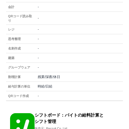
-
会計
QRコード読み取
-
り
-
レジ
-
思考整理
-
名刺作成
-
建築
-
グループウェア
残業/深夜/休日
割増計算
時給/日給
給与計算の単位
-
QRコード作成
シフトボード：バイトの給料計算と
シフト管理
販売元:
Recruit Co.,Ltd.