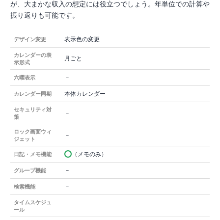
が、大まかな収入の想定には役立つでしょう。年単位での計算や
振り返りも可能です。
表示色の変更
デザイン変更
カレンダーの表
月ごと
示形式
－
六曜表示
本体カレンダー
カレンダー同期
セキュリティ対
－
策
ロック画面ウィ
－
ジェット
（メモのみ）
日記・メモ機能
－
グループ機能
－
検索機能
タイムスケジュ
－
ール