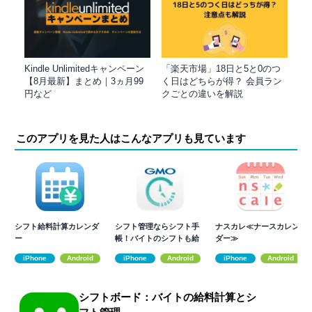
Kindle Unlimitedキャンペーン
「楽天市場」18日と5と0のつ
【8月最新】まとめ｜3ヵ月99
く日はどちらが得？ 会員ラン
円など
クごとの違いを解説
このアプリを見た人はこんなアプリも見ています
シフト給料計算カレンダ
シフト管理ならシフト手
ナスカレ≪ナースカレン
ー
帳！バイトのシフトも給
ダー≫
料計算も一括管理
iPhone
Android
iPhone
Android
iPhone
Android
シフトボード：バイトの給料計算とシ