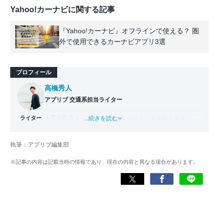
Yahoo!カーナビに関する記事
『Yahoo!カーナビ』オフラインで使える？ 圏
外で使用できるカーナビアプリ3選
プロフィール
高橋秀人
アプリブ 交通系担当ライター
ライター
大手自動車メーカーを経て、フリーランスでライター・編
...続きを読む
集者どちらも経験。PC1台で仕事をしながら拠点を持たな
い生活スタイル、いわゆるデジタルノマドとなり日本一周
執筆：アプリブ編集部
旅をスタート。走行距離42,000km・活動期間500日以上か
けて47都道府県を制覇。
※記事の内容は記載当時の情報であり、現在の内容と異なる場合があります。
現在はアプリブでSEOライターとして活動しており、これ
までにレビューしたアプリは900件以上。日本一周中に20
種類以上ナビアプリを利用した経験があり、イチオシはや
はり『Google マップ』。「重要な内容をシンプルにわかり
やすく伝える」がモットー。