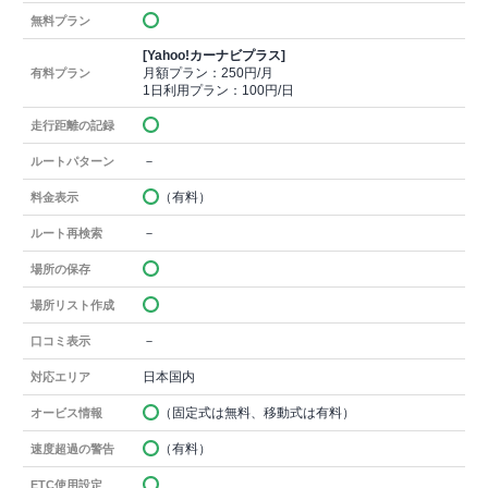
無料プラン
[Yahoo!カーナビプラス]
月額プラン：250円/月
有料プラン
1日利用プラン：100円/日
走行距離の記録
－
ルートパターン
（有料）
料金表示
－
ルート再検索
場所の保存
場所リスト作成
－
口コミ表示
日本国内
対応エリア
（固定式は無料、移動式は有料）
オービス情報
（有料）
速度超過の警告
ETC使用設定