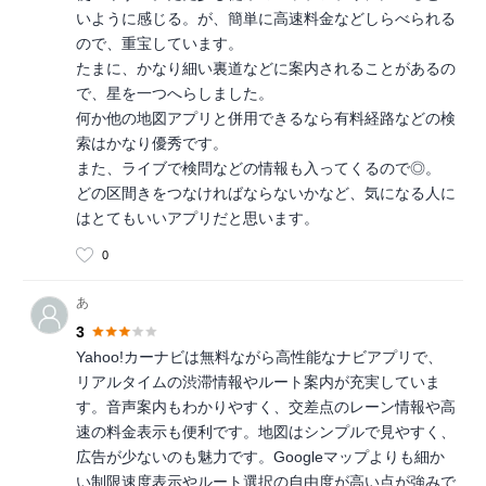
いように感じる。が、簡単に高速料金などしらべられる
ので、重宝しています。
たまに、かなり細い裏道などに案内されることがあるの
で、星を一つへらしました。
何か他の地図アプリと併用できるなら有料経路などの検
索はかなり優秀です。
また、ライブで検問などの情報も入ってくるので◎。
どの区間きをつなければならないかなど、気になる人に
はとてもいいアプリだと思います。
0
あ
3
Yahoo!カーナビは無料ながら高性能なナビアプリで、
リアルタイムの渋滞情報やルート案内が充実していま
す。音声案内もわかりやすく、交差点のレーン情報や高
速の料金表示も便利です。地図はシンプルで見やすく、
広告が少ないのも魅力です。Googleマップよりも細か
い制限速度表示やルート選択の自由度が高い点が強みで