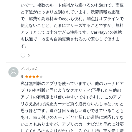
いです。複数のルート候補から選べるのも魅力で、高速
と下道がはっきり区別されています。渋滞情報も正確
で、燃費や高速料金の表示も便利。弱点はオフラインで
使えないことと、たまにフリーズすることですが、無料
アプリとしては十分すぎる性能です。CarPlayとの連携
も快適で、地図も自動更新されるので安心して使えま
す。
0
メルちゃん
4
私は無料版のアプリを使っていますが、他のカーナビア
プリの有料版と同じようなクオリティ(下手したら他の
アプリの有料版より使いやすいです)ですし、このアプ
リさえあれば純正カーナビ買う必要ないんじゃないかと
思うほどです。道路は日々新しい道ができていることも
あり、備え付けのカーナビだと新しい道路に対応してな
いこともありますが、アプリのカーナビだと早めに対応
してくれるのもありがたいところです！特に車を安く購