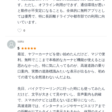
す。ただし、オフライン利用ができず、通信環境が悪い
と動作が不安定になることも。全体的に無料アプリとし
ては優秀で、特に長距離ドライブや都市部での利用に向
いています。
0
saku
5
最近、ヤフーカーナビを使い始めたんだけど、マジで便
利。無料でここまで本格的なカーナビ機能が使えるとは
思わなかった。特に気に入ってるのが、高速道路の乗り
口案内。実際の道路標識みたいな表示が出るから、初め
ての道でも全然迷わないんだよね。
先日、バイクでツーリングに行った時にも使ってみたん
だけど、文字が大きくて見やすいし、音声案内も的確
で、スマホのナビとは思えないほど頼りになった。
高速道路では、インターチェンジやサービスエリアまで
の距離がリアルタイムで表示されるから、休憩のタイミ