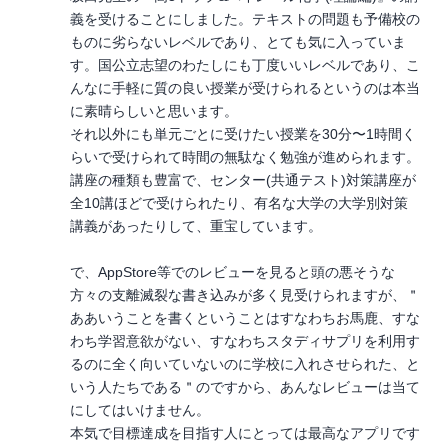
義を受けることにしました。テキストの問題も予備校の
ものに劣らないレベルであり、とても気に入っていま
す。国公立志望のわたしにも丁度いいレベルであり、こ
んなに手軽に質の良い授業が受けられるというのは本当
に素晴らしいと思います。
それ以外にも単元ごとに受けたい授業を30分〜1時間く
らいで受けられて時間の無駄なく勉強が進められます。
講座の種類も豊富で、センター(共通テスト)対策講座が
全10講ほどで受けられたり、有名な大学の大学別対策
講義があったりして、重宝しています。
で、AppStore等でのレビューを見ると頭の悪そうな
方々の支離滅裂な書き込みが多く見受けられますが、＂
ああいうことを書くということはすなわちお馬鹿、すな
わち学習意欲がない、すなわちスタディサプリを利用す
るのに全く向いていないのに学校に入れさせられた、と
いう人たちである＂のですから、あんなレビューは当て
にしてはいけません。
本気で目標達成を目指す人にとっては最高なアプリです