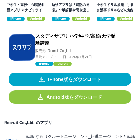
中学生・高校生の暗記学
勉強アプリは『暗記の神
小学生ドリル放題 - 手書
習アプリ マナビミライ
様』〜単語帳や聞き流し
き漢字ドリルなどの勉強
で共通テスト対策
アプリ
iPhone
Android
iPhone
Android
iPhone
Android
スタディサプリ 小学/中学/高校/大学受
験講座
販売元:
Recruit Co.,Ltd.
最終アップデート日:
2026年7月21日
iPhone
Android
iPhone版をダウンロード
Android版をダウンロード
Recruit Co.,Ltd. のアプリ
転職 ならリクルートエージェント_転職エージェントと転職