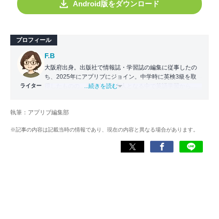
Android版をダウンロード
プロフィール
F.B
大阪府出身。出版社で情報誌・学習誌の編集に従事したの
ち、2025年にアプリブにジョイン。中学時に英検3級を取
ライター
得したものの、大学生・社会人となる中で英語学習から遠
...続きを読む
ざかる。勉強系アプリ担当となったことから、アプリでの
英語学習を再開。英語が苦手な人や勉強が続かない人に寄
執筆：アプリブ編集部
り添える記事を目指している。
※記事の内容は記載当時の情報であり、現在の内容と異なる場合があります。