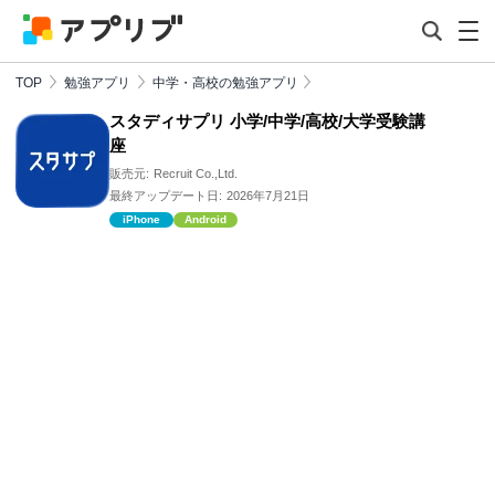
TOP
勉強アプリ
中学・高校の勉強アプリ
スタディサプリ 小学/中学/高校/大学受験講
座
販売元:
Recruit Co.,Ltd.
最終アップデート日:
2026年7月21日
iPhone
Android