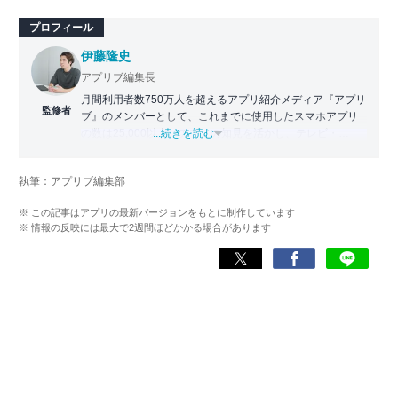
プロフィール
伊藤隆史
アプリブ編集長
月間利用者数750万人を超えるアプリ紹介メディア『アプリ
監修者
ブ』のメンバーとして、これまでに使用したスマホアプリ
の数は25,000以上。アプリの知見を活かし、テレビ・
...続きを読む
Web・ラジオなどのメディアに出演。
【メディア出演歴】日本テレビ『午前0時の森』（人生効率
執筆：アプリブ編集部
化アプリの紹介）、TBS『サタプラ』（スマホライフが変
わる神アプリの紹介）、J-WAVE『STEP ONE』（今話題の
※ この記事はアプリの最新バージョンをもとに制作しています
スマホアプリ）他
※ 情報の反映には最大で2週間ほどかかる場合があります
Wikipedia
X(旧：Twitter）