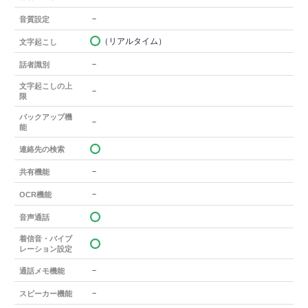
－
音質設定
（リアルタイム）
文字起こし
－
話者識別
文字起こしの上
－
限
バックアップ機
－
能
連絡先の検索
－
共有機能
－
OCR機能
音声通話
着信音・バイブ
レーション設定
－
通話メモ機能
－
スピーカー機能