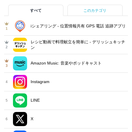
すべて
このカテゴリ
iシェアリング - 位置情報共有 GPS 電話 追跡アプリ
1
レシピ動画で料理献立を簡単‪に - デリッシュキッチ
2
ン
Amazon Music: 音楽やポッドキャスト
3
Instagram
4
LINE
5
X
6