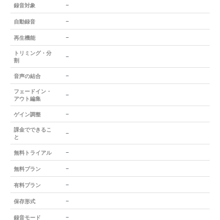
－
録音対象
－
自動録音
－
再生機能
トリミング・分
－
割
－
音声の結合
フェードイン・
－
アウト編集
－
ゲイン調整
課金でできるこ
－
と
－
無料トライアル
－
無料プラン
－
有料プラン
－
保存形式
－
録音モード