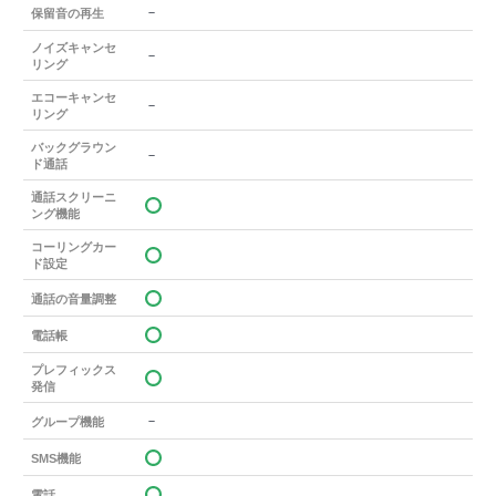
－
保留音の再生
ノイズキャンセ
－
リング
エコーキャンセ
－
リング
バックグラウン
－
ド通話
通話スクリーニ
ング機能
コーリングカー
ド設定
通話の音量調整
電話帳
プレフィックス
発信
－
グループ機能
SMS機能
電話