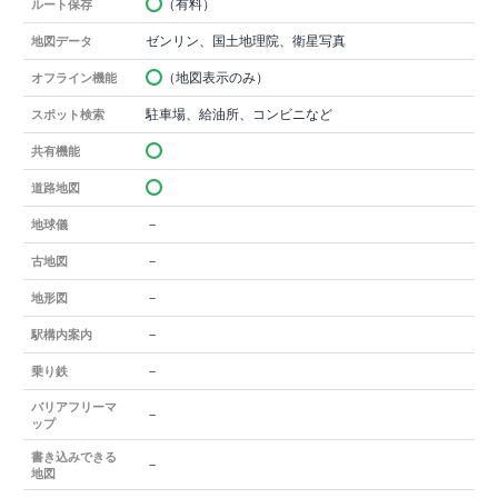
（有料）
ルート保存
ゼンリン、国土地理院、衛星写真
地図データ
（地図表示のみ）
オフライン機能
駐車場、給油所、コンビニなど
スポット検索
共有機能
道路地図
－
地球儀
－
古地図
－
地形図
－
駅構内案内
－
乗り鉄
バリアフリーマ
－
ップ
書き込みできる
－
地図