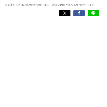
けて47都道府県を制覇。
※記事の内容は記載当時の情報であり、現在の内容と異なる場合があります。
現在はアプリブでSEOライターとして活動しており、これ
までにレビューしたアプリは900件以上。日本一周中に20
種類以上ナビアプリを利用した経験があり、イチオシはや
はり『Google マップ』。「重要な内容をシンプルにわかり
やすく伝える」がモットー。