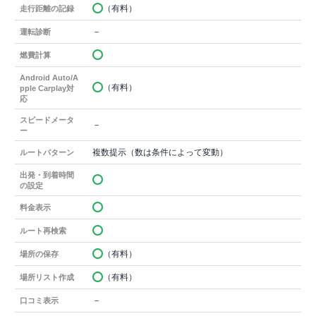
（有料）
走行距離の記録
－
運転診断
燃費計算
Android Auto/A
（有料）
pple Carplay対
応
スピードメータ
－
ー
複数提示（数は条件によって変動）
ルートパターン
出発・到着時間
の設定
料金表示
ルート再検索
（有料）
場所の保存
（有料）
場所リスト作成
－
口コミ表示