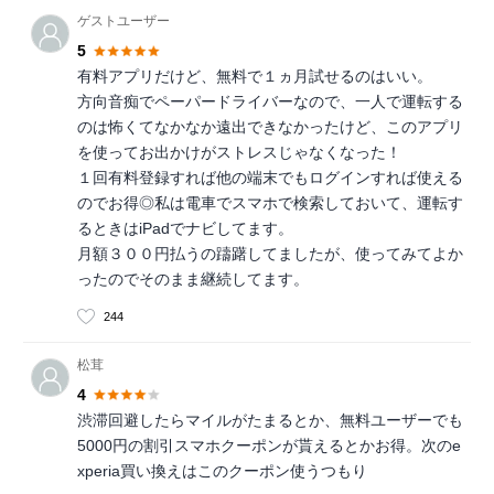
ゲストユーザー
5
有料アプリだけど、無料で１ヵ月試せるのはいい。
方向音痴でペーパードライバーなので、一人で運転する
のは怖くてなかなか遠出できなかったけど、このアプリ
を使ってお出かけがストレスじゃなくなった！
１回有料登録すれば他の端末でもログインすれば使える
のでお得◎私は電車でスマホで検索しておいて、運転す
るときはiPadでナビしてます。
月額３００円払うの躊躇してましたが、使ってみてよか
ったのでそのまま継続してます。
244
松茸
4
渋滞回避したらマイルがたまるとか、無料ユーザーでも
5000円の割引スマホクーポンが貰えるとかお得。次のe
xperia買い換えはこのクーポン使うつもり