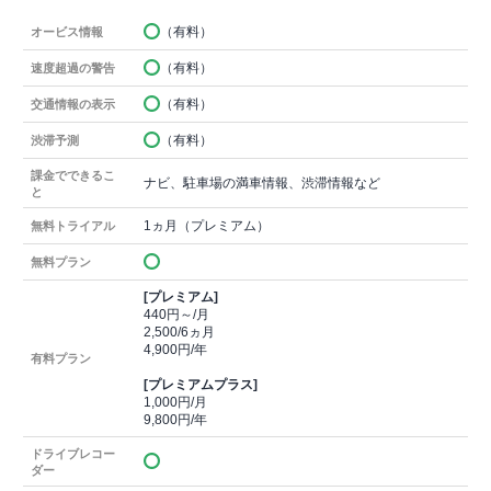
（有料）
オービス情報
（有料）
速度超過の警告
（有料）
交通情報の表示
（有料）
渋滞予測
課金でできるこ
ナビ、駐車場の満車情報、渋滞情報など
と
1ヵ月（プレミアム）
無料トライアル
無料プラン
[プレミアム]
440円～/月
2,500/6ヵ月
4,900円/年
有料プラン
[プレミアムプラス]
1,000円/月
9,800円/年
ドライブレコー
ダー