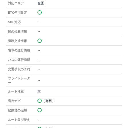
全国
対応エリア
ETC使用設定
－
SDL対応
－
船の位置情報
道路交通情報
－
電車の運行情報
－
バスの運行情報
－
交通手段の予約
フライトレーダ
－
ー
車
ルート検索
（有料）
音声ナビ
経由地の追加
－
ルート並び替え