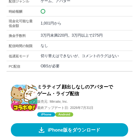
ゲーム、アバター
配信ジャンル
時給報酬
現金化可能な最
1,001円から
低金額
3万円未満220円。3万円以上で275円
換金手数料
なし
配信時間の制限
切り替えはできないが、コメントのラグはない
低遅延モード
OBSが必要
PC配信
ミラティブ 顔出しなしのアバターで
ゲーム・ライブ配信
販売元:
Mirrativ, Inc.
最終アップデート日:
2026年7月31日
iPhone
Android
iPhone版をダウンロード