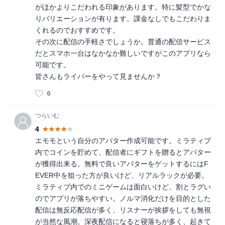
がほかよりこだわれる印象があります。特に髪型でかな
りバリエーションが有ります。課金なしでもこだわりま
くれるのでおすすめです。
その次に配信の手軽さでしょうか。普通の配信サービス
だとスマホ一台はなかなか難しいですがこのアプリなら
可能です。
皆さんもライバーをやって見ませんか？
0
つらいむ
4
エモモという自分のアバター作成可能です。ミラティブ
内でコインを貯めて、配信者にギフトを贈るとアバター
が獲得出来る。無料で良いアバターをゲットするにはF
EVER中を狙った方が良いけど、リアルラックが必要。
ミラティブ内でのミニゲームは面白いけど、割とラグい
のでアプリが落ちやすい。ノルマ消化だけを目的とした
配信は無反応配信が多く、リスナーが挨拶をしても無視
が当然な風潮。深夜配信になると寝落ちが多く、起きて