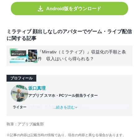
Android版をダウンロード
ミラティブ 顔出しなしのアバターでゲーム・ライブ配信
に関する記事
『Mirrativ（ミラティブ）』収益化の手順と条
件 収入はいくら得られる？
プロフィール
坂口真理
アプリブ スマホ・PCツール担当ライター
ライター
1992年、東京都西東京市生まれ。
...続きを読む
10歳の誕生日に父親からPCをもらったことがキッカケでイ
ンターネットを利用し始め、「千葉・滋賀・佐賀」が口癖
執筆：アプリブ編集部
の酷い少年時代を送る。
中学生時代にWILLCOMのW-ZERO3シリーズを買ってもら
※記事の内容は記載当時の情報であり、現在の内容と異なる場合があります。
い、この時期から数多くのソフト・アプリを利用。iPhone