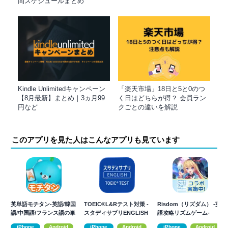
間スケジュールまとめ
Kindle Unlimitedキャンペーン
「楽天市場」18日と5と0のつ
【8月最新】まとめ｜3ヵ月99
く日はどちらが得？ 会員ラン
円など
クごとの違いを解説
このアプリを見た人はこんなアプリも見ています
英単語モチタン-英語/韓国
TOEIC®L&Rテスト対策 -
Risdom（リズダム） -英
語/中国語/フランス語の単
スタディサプリENGLISH
語攻略リズムゲーム-
語ゲーム
iPhone
Android
iPhone
Android
iPhone
Android