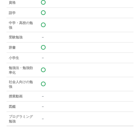
資格
語学
中学・高校の勉
強
－
受験勉強
辞書
－
小学生
勉強法・勉強効
率化
社会人向けの勉
強
－
授業動画
－
図鑑
プログラミング
－
勉強