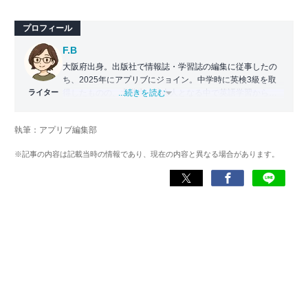
プロフィール
F.B
大阪府出身。出版社で情報誌・学習誌の編集に従事したの
ち、2025年にアプリブにジョイン。中学時に英検3級を取
ライター
得したものの、大学生・社会人となる中で英語学習から遠
...続きを読む
ざかる。勉強系アプリ担当となったことから、アプリでの
英語学習を再開。英語が苦手な人や勉強が続かない人に寄
執筆：アプリブ編集部
り添える記事を目指している。
※記事の内容は記載当時の情報であり、現在の内容と異なる場合があります。