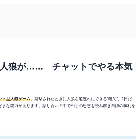
に人狼が…… チャットでやる本気
ット型人狼ゲーム
。襲撃されたときに人狼を道連れにできる”猫又”、1日だ
まざまな能力があります。話し合いの中で相手の思惑を読み解き自陣の勝利を