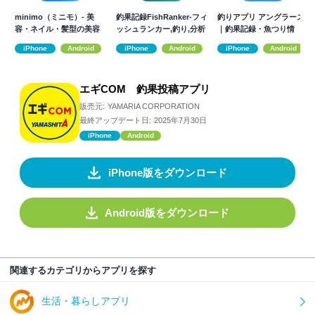
minimo（ミニモ）- 美
釣果記録FishRanker-フィ
釣りアプリ アングラーズ
容・ネイル・髪型の美容
ッシュランカー,釣り,分析
｜釣果記録・魚つり情
サロン予約
報・潮見表に
iPhone
Android
iPhone
Android
iPhone
Android
エギCOM 釣果投稿アプリ
販売元:
YAMARIA CORPORATION
最終アップデート日:
2025年7月30日
iPhone
Android
iPhone版をダウンロード
Android版をダウンロード
関連するカテゴリからアプリを探す
生活・暮らしアプリ