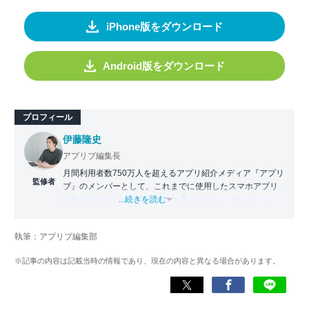
iPhone版をダウンロード
Android版をダウンロード
プロフィール
伊藤隆史
アプリブ編集長
月間利用者数750万人を超えるアプリ紹介メディア『アプリ
監修者
ブ』のメンバーとして、これまでに使用したスマホアプリ
の数は25,000以上。アプリの知見を活かし、テレビ・
...続きを読む
Web・ラジオなどのメディアに出演。
【メディア出演歴】日本テレビ『午前0時の森』（人生効率
執筆：アプリブ編集部
化アプリの紹介）、TBS『サタプラ』（スマホライフが変
わる神アプリの紹介）、J-WAVE『STEP ONE』（今話題の
※記事の内容は記載当時の情報であり、現在の内容と異なる場合があります。
スマホアプリ）他
Wikipedia
X(旧：Twitter）