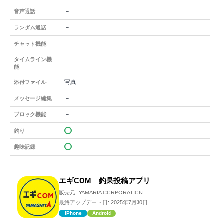
－
音声通話
－
ランダム通話
－
チャット機能
タイムライン機
－
能
写真
添付ファイル
－
メッセージ編集
－
ブロック機能
釣り
趣味記録
エギCOM 釣果投稿アプリ
販売元:
YAMARIA CORPORATION
最終アップデート日:
2025年7月30日
iPhone
Android