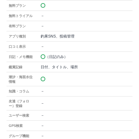
無料プラン
－
無料トライアル
－
有料プラン
釣果SNS、投稿管理
アプリ種別
－
口コミ表示
（日記のみ）
日記・メモ機能
日付、タイトル、場所
鑑賞記録
潮汐・海面水位
情報
－
知識・コラム
友達（フォロ
－
ー）登録
－
ユーザー検索
－
GPS検索
－
グループ機能