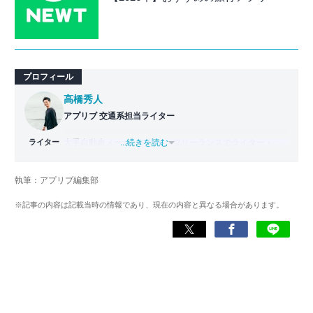
プロフィール
高橋秀人
アプリブ 交通系担当ライター
ライター
大手自動車メーカーを経て、フリーランスでライター・編
...続きを読む
集者どちらも経験。PC1台で仕事をしながら拠点を持たな
い生活スタイル、いわゆるデジタルノマドとなり日本一周
執筆：アプリブ編集部
旅をスタート。走行距離42,000km・活動期間500日以上か
けて47都道府県を制覇。
※記事の内容は記載当時の情報であり、現在の内容と異なる場合があります。
現在はアプリブでSEOライターとして活動しており、これ
までにレビューしたアプリは900件以上。日本一周中に20
種類以上ナビアプリを利用した経験があり、イチオシはや
はり『Google マップ』。「重要な内容をシンプルにわかり
やすく伝える」がモットー。