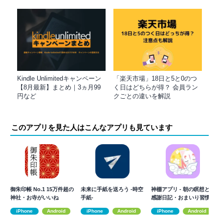
Kindle Unlimitedキャンペーン
「楽天市場」18日と5と0のつ
【8月最新】まとめ｜3ヵ月99
く日はどちらが得？ 会員ラン
円など
クごとの違いを解説
このアプリを見た人はこんなアプリも見ています
御朱印帳 No.1 15万件超の
未来に手紙を送ろう -時空
神棚アプリ - 朝の瞑想と
神社・お寺がいいね
手紙-
感謝日記・おまいり習慣
iPhone
Android
iPhone
Android
iPhone
Android