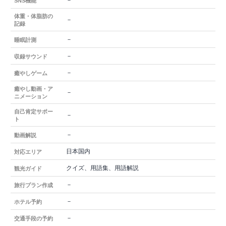
－
SNS機能
体重・体脂肪の
－
記録
－
睡眠計測
－
収録サウンド
－
癒やしゲーム
癒やし動画・ア
－
ニメーション
自己肯定サポー
－
ト
－
動画解説
日本国内
対応エリア
クイズ、用語集、用語解説
観光ガイド
－
旅行プラン作成
－
ホテル予約
－
交通手段の予約