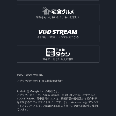
宅食をもっとおいしく、もっと楽しく
今日観たい映画・ドラマが見つかる
運命の一冊と出会える場所
©2007-2026 Nyle Inc.
アプリブ利用規約
個人情報保護方針
Android は Google Inc. の商標です。
アプリブ、カイドキ、Appliv Games、出会いコンパス、宅食グルメ、
VOD STREAM、電子書籍タウン は、掲載商品の提供元から紹介料等
を受領するアフィリエイトサイトです。また、Amazon.co.jp アソシエ
イトメンバー として、Amazon.co.jp の宣伝リンクから紹介料を獲得し
ています。