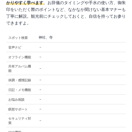
かりやすく学べます
。お辞儀のタイミングや手水の使い方、御朱
印をいただく際のポイントなど、なかなか聞けない基本マナーも
丁寧に解説。観光前にチェックしておくと、自信を持ってお参り
できますよ。
神社、寺
スポット検索
－
音声ナビ
－
オフライン機能
共有アルバム機
－
能
－
体調・感情記録
－
日記・メモ機能
－
お悩み相談
－
瞑想サポート
セキュリティ対
－
策