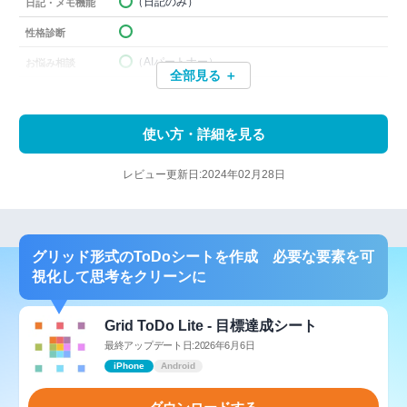
（日記のみ）
日記・メモ機能
性格診断
（AIパートナー）
お悩み相談
全部見る ＋
使い方・詳細を見る
レビュー更新日:2024年02月28日
グリッド形式のToDoシートを作成 必要な要素を可
視化して思考をクリーンに
Grid ToDo Lite - 目標達成シート
最終アップデート日:2026年6月6日
iPhone
Android