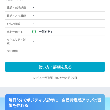
－
体調・感情記録
－
日記・メモ機能
－
お悩み相談
（一部有料）
瞑想サポート
セキュリティ対
－
策
－
SNS機能
使い方・詳細を見る
レビュー更新日:2025年04月09日
毎日5分でポジティブ思考に 自己肯定感アップの習
慣を作れる