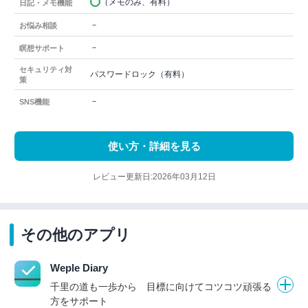
（メモのみ、有料）
日記・メモ機能
－
お悩み相談
－
瞑想サポート
セキュリティ対
パスワードロック（有料）
策
－
SNS機能
使い方・詳細を見る
レビュー更新日:2026年03月12日
その他のアプリ
Weple Diary
千里の道も一歩から 目標に向けてコツコツ頑張る
方をサポート