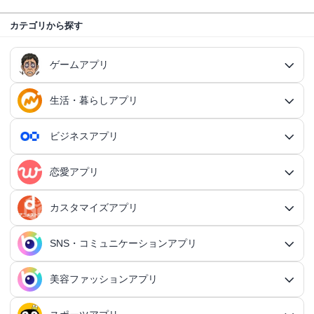
カテゴリから探す
ゲームアプリ
生活・暮らしアプリ
ゲームアプリ総合
RPGアプリ
ビジネスアプリ
生活・暮らしアプリ総合
RPGアプリ総合
アクションゲームアプリ
ファイナンスアプリ
恋愛アプリ
ビジネスアプリ総合
王道RPGアプリ
アクションゲームアプリ総合
シミュレーションアプリ
家計簿アプリ
日記アプリ
タスク管理アプリ
カスタマイズアプリ
恋愛アプリ総合
アクションRPGアプリ
2Dアクションアプリ
ふるさと納税アプリ
シミュレーションアプリ総合
対戦・協力ゲームアプリ
日記アプリ総合
行動記録アプリ
タスク管理アプリ総合
QRコードアプリ
マッチングアプリ
SNS・コミュニケーションアプリ
シミュレーションRPGアプリ
カスタマイズアプリ総合
3Dアクションアプリ
貯金アプリ
育成シミュレーションアプリ
SNS感覚の日記アプリ
対戦・協力ゲームアプリ総合
シューティングゲームアプリ
個人タスク管理アプリ
行動記録アプリ総合
ポイ活アプリ
QRコードアプリ総合
OCRアプリ
ダンジョンRPGアプリ
マッチングアプリ総合
出会いアプリ
アクションRPGアプリ
IFTTTアプリ
美容ファッションアプリ
スマホ決済アプリ
戦略シミュレーションアプリ
SNS・コミュニケーションアプリ総合
交換日記アプリ
オンライン対戦アプリ
タスク共有アプリ
習慣化アプリ
シューティングゲームアプリ総合
アドベンチャーゲームアプリ
QRコード読み取りアプリ
ポイ活アプリ総合
MMORPGアプリ
スケジューラ・時計アプリ
20代向けマッチングアプリ
OCRアプリ総合
議事録アプリ
シューティングゲームアプリ
出会いアプリ総合
カップルアプリ
クレジットカードアプリ
箱庭シミュレーションアプリ
オートクリッカーアプリ
ネットワークアプリ
写真カレンダーアプリ
協力・マルチプレイアプリ