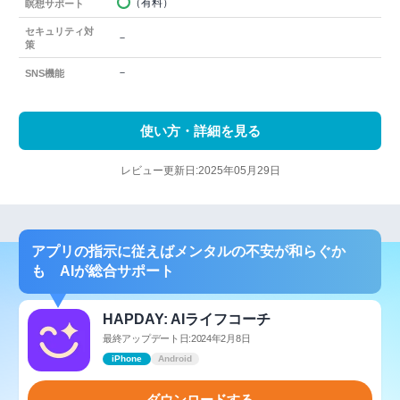
（有料）
瞑想サポート
セキュリティ対
－
策
－
SNS機能
使い方・詳細を見る
レビュー更新日:2025年05月29日
アプリの指示に従えばメンタルの不安が和らぐか
も AIが総合サポート
HAPDAY: AIライフコーチ
最終アップデート日:2024年2月8日
iPhone
Android
ダウンロードする