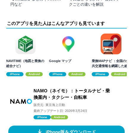
円など
クごとの違いを解説
このアプリを見た人はこんなアプリも見ています
NAVITIME（地図と乗換の
Google マップ
乗換MAPナビ ：全国の公
総合ナビ）
共交通情報を網羅した総
合ナビアプリ
iPhone
Android
iPhone
Android
iPhone
Android
NAMO（ネイモ）：トータルナビ・乗
換案内・タクシー・自転車
販売元:
東京海上日動
最終アップデート日:
2026年3月24日
iPhone
Android
iPhone版をダウンロード