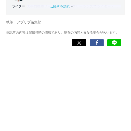
ライター
大手自動車メーカーを経て、フリーランスでライター・編
...続きを読む
集者どちらも経験。PC1台で仕事をしながら拠点を持たな
い生活スタイル、いわゆるデジタルノマドとなり日本一周
執筆：アプリブ編集部
旅をスタート。走行距離42,000km・活動期間500日以上か
けて47都道府県を制覇。
※記事の内容は記載当時の情報であり、現在の内容と異なる場合があります。
現在はアプリブでSEOライターとして活動しており、これ
までにレビューしたアプリは900件以上。日本一周中に20
種類以上ナビアプリを利用した経験があり、イチオシはや
はり『Google マップ』。「重要な内容をシンプルにわかり
やすく伝える」がモットー。