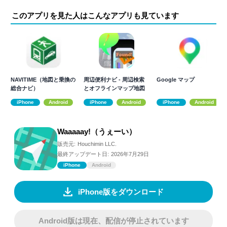
このアプリを見た人はこんなアプリも見ています
NAVITIME（地図と乗換の
周辺便利ナビ - 周辺検索
Google マップ
総合ナビ）
とオフラインマップ地図
アプリ -
iPhone
Android
iPhone
Android
iPhone
Android
Waaaaay!（うぇーい）
販売元:
Houchimin LLC.
最終アップデート日:
2026年7月29日
iPhone
Android
iPhone版をダウンロード
Android版は現在、配信が停止されています