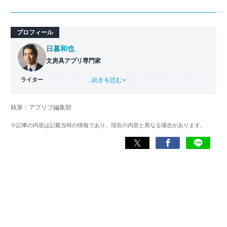
プロフィール
日暮和也
文房具アプリ専門家
ライター
メモ帳やスケジュール帳、付箋などの文房具をデジタル化
...続きを読む
した「文房具アプリ」の専門家。
國學院大學文学部日本文学科卒業。出版社で編集部主任を
執筆：アプリブ編集部
務めた後、文房具アプリの専門家として監修・ライター業
を行う。使用した文房具アプリは『Evernote』
※記事の内容は記載当時の情報であり、現在の内容と異なる場合があります。
『TimeTree』『Measure』など700以上。