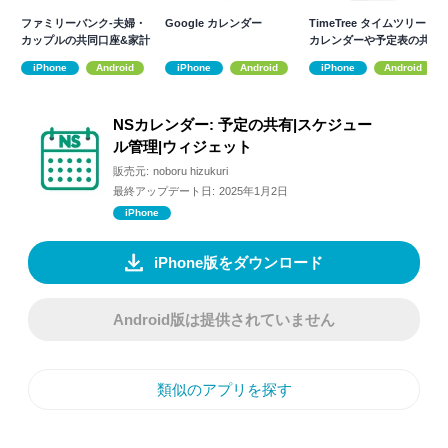
ファミリーバンク-夫婦・
Google カレンダー
TimeTree タイムツリー -
カップルの共同口座&家計
カレンダーや予定表の共
簿アプリ
有
iPhone
Android
iPhone
Android
iPhone
Android
NSカレンダー: 予定の共有|スケジュー
ル管理|ウィジェット
販売元:
noboru hizukuri
最終アップデート日:
2025年1月2日
iPhone
iPhone版をダウンロード
Android版は提供されていません
類似のアプリを探す