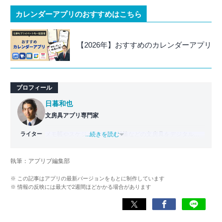
カレンダーアプリのおすすめはこちら
【2026年】おすすめのカレンダーアプリ
プロフィール
日暮和也
文房具アプリ専門家
ライター
メモ帳やスケジュール帳、付箋などの文房具をデジタル化
...続きを読む
した「文房具アプリ」の専門家。
國學院大學文学部日本文学科卒業。出版社で編集部主任を
執筆：アプリブ編集部
務めた後、文房具アプリの専門家として監修・ライター業
を行う。使用した文房具アプリは『Evernote』
※ この記事はアプリの最新バージョンをもとに制作しています
『TimeTree』『Measure』など700以上。
※ 情報の反映には最大で2週間ほどかかる場合があります